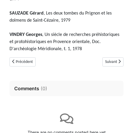
SAUZADE Gérard
, Les deux tombes du Prignon et les
dolmens de Saint-Cézaire, 1979
VINDRY Georges
, Un siècle de recherches préhistoriques
et protohistoriques en Provence orientale, Doc.
D'archéologie Méridionale, t. 1, 1978
Article précédent : Tombe en bloc de Sargier, Tholos de Sargier ou Tumul
Article suivant :
Précédent
Suivant
Comments
(
0
)
There are no comments posted here yet