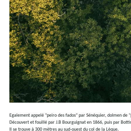
Egalement appelé "peiro des fados" par Sénéquier, dolmen de "p
Découvert et fouillé par J.B Bourguignat en 1866, puis par Bott
Il se trouve à 300 mètres au sud-ouest du col de la Lèque.