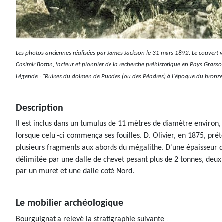
Les photos anciennes réalisées par James Jackson le 31 mars 1892. Le couvert v
Casimir Bottin, facteur et pionnier de la recherche préhistorique en Pays Gras
Légende : "Ruines du dolmen de Puades (ou des Péadres) à l'époque du bronze, d
Description
Il est inclus dans un tumulus de 11 mètres de diamètre environ, 
lorsque celui-ci commença ses fouilles. D. Olivier, en 1875, préte
plusieurs fragments aux abords du mégalithe. D'une épaisseur d
délimitée par une dalle de chevet pesant plus de 2 tonnes, deu
par un muret et une dalle coté Nord.
Le mobilier archéologique
Bourguignat a relevé la stratigraphie suivante :