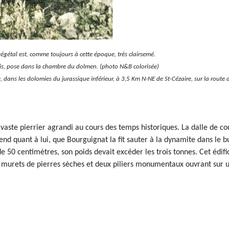
égétal est, comme toujours à cette époque, très clairsemé.
sois, pose dans la chambre du dolmen. (photo N&B colorisée)
ans les dolomies du jurassique inférieur, à 3,5 Km N-NE de St-Cézaire, sur la route 
vaste pierrier agrandi au cours des temps historiques. La dalle de cou
nd quant à lui, que Bourguignat la fit sauter à la dynamite dans le but
e 50 centimètres, son poids devait excéder les trois tonnes. Cet éd
x murets de pierres sèches et deux piliers monumentaux ouvrant sur 