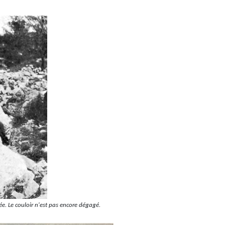
ée.
Le couloir n'est pas encore dégagé.