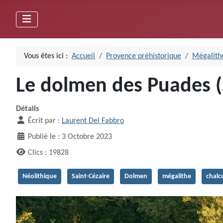
Vous êtes ici :
Accueil
Provence préhistorique
Mégalithe
Le dolmen des Puades (S
Détails
Écrit par :
Laurent Del Fabbro
Publié le : 3 Octobre 2023
Clics : 19828
Néolithique
Saint-Cézaire
Dolmen
mégalithe
chalc