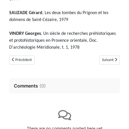
SAUZADE Gérard
, Les deux tombes du Prignon et les
dolmens de Saint-Cézaire, 1979
VINDRY Georges
, Un siècle de recherches préhistoriques
et protohistoriques en Provence orientale, Doc.
D'archéologie Méridionale, t. 1, 1978
Article précédent : Tombe en bloc de Sargier, Tholos de Sargier ou Tumul
Article suivant :
Précédent
Suivant
Comments
(
0
)
There are no comments posted here yet