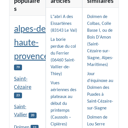
populaire
articles
similaires
s
L"abri A des
Dolmen de
Eissartènes
Colbas, Colle
alpes-de-
(83143 Le Val)
Basse I, ou de
Bois D'Amon
La borie
haute-
(Saint-
perdue du col
Cézaire-sur-
du Ferrier
provence
Siagne, Alpes-
(06460 Saint-
Maritimes)
Vallier-de-
79
Thiey)
Jour
Saint-
d'équinoxe au
Vues
Cézaire
Dolmen des
aériennes des
Puades à
23
plateaux au
Saint-Cézaire-
début du
Saint-
sur-Siagne
printemps
Vallier
20
(Caussols –
Dolmen de
Cipières)
Lou Serre
Dolmen
12