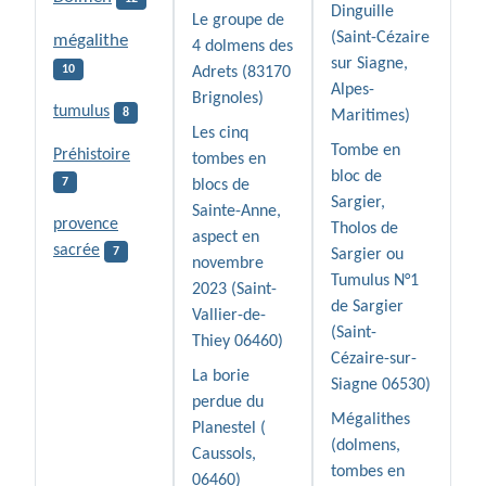
Dinguille
Le groupe de
(Saint-Cézaire
mégalithe
4 dolmens des
sur Siagne,
10
Adrets (83170
Alpes-
Brignoles)
tumulus
8
Maritimes)
Les cinq
Tombe en
Préhistoire
tombes en
bloc de
7
blocs de
Sargier,
Sainte-Anne,
provence
Tholos de
aspect en
sacrée
7
Sargier ou
novembre
Tumulus N°1
2023 (Saint-
de Sargier
Vallier-de-
(Saint-
Thiey 06460)
Cézaire-sur-
La borie
Siagne 06530)
perdue du
Mégalithes
Planestel (
(dolmens,
Caussols,
tombes en
06460)