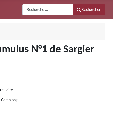
Recherche
Rechercher
umulus N°1 de Sargier
rculaire.
de Camplong.