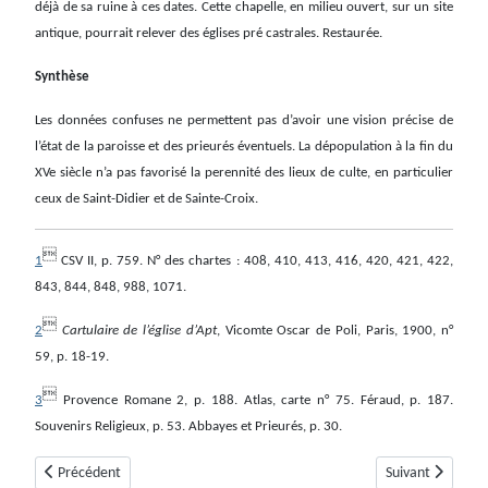
déjà de sa ruine à ces dates. Cette chapelle, en milieu ouvert, sur un site
antique, pourrait relever des églises pré castrales. Restaurée.
Synthèse
Les données confuses ne permettent pas d’avoir une vision précise de
l’état de la paroisse et des prieurés éventuels. La dépopulation à la fin du
XVe siècle n’a pas favorisé la perennité des lieux de culte, en particulier
ceux de Saint-Didier et de Sainte-Croix.

1
CSV II, p. 759. N° des chartes : 408, 410, 413, 416, 420, 421, 422,
843, 844, 848, 988, 1071.

2
Cartulaire de l’église d’Apt
, Vicomte Oscar de Poli, Paris, 1900, n°
59, p. 18-19.

3
Provence Romane 2, p. 188. Atlas, carte n° 75. Féraud, p. 187.
Souvenirs Religieux, p. 53. Abbayes et Prieurés, p. 30.
Article précédent : Saint-Benoit
Article suivant :
Précédent
Suivant