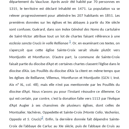
département du Vaucluse. Après avoir été habité par 70 personnes en
1315, le territoire est déclaré inhabité en 1471. La population va se
relever progressivement pour atteindre les 207 habitants en 1851. Les
premières données sur les églises et les abbayes à partir du XIe siècle
sont confuses. Guérard, dans son
Index Général des Noms
du cartulaire
de Saint-Victor
attribue tout un lot de chartes faisant référence à une
1
ecclesia sancta Crucis in valle Rellianae
.
Or, en examinant ces textes, on
s’aperçoit que cette église Sainte-Croix serait située plutôt vers
Montjustin et Montfuron. D’autre part, la commune de Sainte-Croix
faisait partie du diocèse d’Apt et certaines chartes classent l’église dans le
diocèse d’Aix. Les Pouillés du diocèse d’Aix la citent en même temps que
les églises de Reillanne, Villemus, Montfuron et Montjustin (GCN I, Inst.
Aix n° XL, col. 48), mais elle n’est pas mentionnée par les Pouillés du
diocèse d’Apt. Nous n’avons pu pour l’instant résoudre ce dilemme. Ce
qui est certain, par contre, c’est la donation faite vers 1113 par l’évêque
d’Apt Augier à ses chanoines de plusieurs églises, dont celles de
Montsalier, Vachères, Oppedette et Sainte-Croix
(Monte Celio, Vacherias,
2
Oppeda et S. Crucis)
. Enfin, la dernière donnée fait dépendre Sainte-
Croix de l’abbaye de Carluc au XIe siècle, puis de l’abbaye de Cruis au