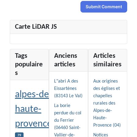
Submit Comment
Carte LiDAR JS
Tags
Anciens
Articles
populaire
articles
similaires
s
L"abri A des
Aux origines
Eissartènes
des églises et
alpes-de-
(83143 Le Val)
chapelles
rurales des
La borie
haute-
Alpes-de-
perdue du col
Haute-
du Ferrier
provence
Provence (04)
(06460 Saint-
Vallier-de-
Notices
79