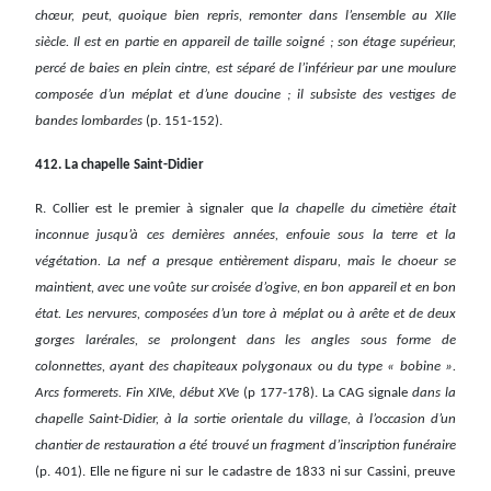
chœur, peut, quoique bien repris, remonter dans l’ensemble au XIIe
siècle. Il est en partie en appareil de taille soigné ; son étage supérieur,
percé de baies en plein cintre, est séparé de l’inférieur par une moulure
composée d’un méplat et d’une doucine ; il subsiste des vestiges de
bandes lombardes
(p. 151-152).
412. La chapelle Saint-Didier
R. Collier est le premier à signaler que
la chapelle du cimetière était
inconnue jusqu’à ces dernières années, enfouie sous la terre et la
végétation. La nef a presque entièrement disparu, mais le choeur se
maintient, avec une voûte sur croisée d’ogive, en bon appareil et en bon
état. Les nervures, composées d’un tore à méplat ou à arête et de deux
gorges larérales, se prolongent dans les angles sous forme de
colonnettes, ayant des chapiteaux polygonaux ou du type « bobine ».
Arcs formerets. Fin XIVe, début XVe
(p 177-178). La CAG signale
dans la
chapelle Saint-Didier, à la sortie orientale du village, à l’occasion d’un
chantier de restauration a été trouvé un fragment d’inscription funéraire
(p. 401). Elle ne figure ni sur le cadastre de 1833 ni sur Cassini, preuve