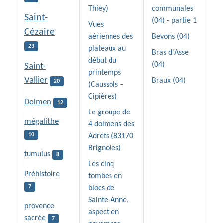
Thiey)
communales
Saint-
(04) - partie 1
Vues
Cézaire
aériennes des
Bevons (04)
23
plateaux au
Bras d'Asse
début du
(04)
Saint-
printemps
Vallier
Braux (04)
20
(Caussols –
Cipières)
Dolmen
12
Le groupe de
mégalithe
4 dolmens des
10
Adrets (83170
Brignoles)
tumulus
8
Les cinq
Préhistoire
tombes en
7
blocs de
Sainte-Anne,
provence
aspect en
sacrée
7