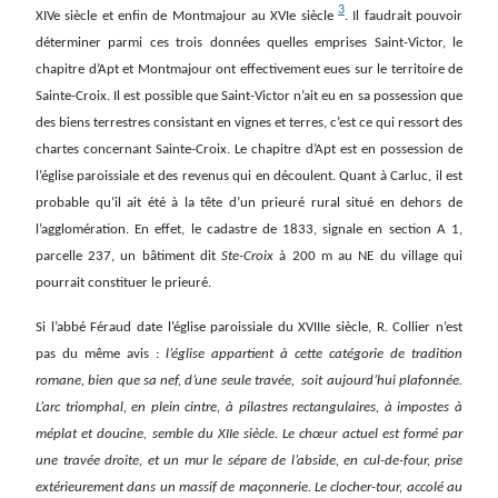
3
XIVe siècle et enfin de Montmajour au XVIe siècle
. Il faudrait pouvoir
déterminer parmi ces trois données quelles emprises Saint-Victor, le
chapitre d’Apt et Montmajour ont effectivement eues sur le territoire de
Sainte-Croix. Il est possible que Saint-Victor n’ait eu en sa possession que
des biens terrestres consistant en vignes et terres, c’est ce qui ressort des
chartes concernant Sainte-Croix. Le chapitre d’Apt est en possession de
l’église paroissiale et des revenus qui en découlent. Quant à Carluc, il est
probable qu’il ait été à la tête d’un prieuré rural situé en dehors de
l’agglomération. En effet, le cadastre de 1833, signale en section A 1,
parcelle 237, un bâtiment dit
Ste-Croix
à 200 m au NE du village qui
pourrait constituer le prieuré.
Si l’abbé Féraud date l’église paroissiale du XVIIIe siècle, R. Collier n’est
pas du même avis :
l’église appartient à cette catégorie de tradition
romane, bien que sa nef, d’une seule travée, soit aujourd’hui plafonnée.
L’arc triomphal, en plein cintre, à pilastres rectangulaires, à impostes à
méplat et doucine, semble du XIIe siècle. Le chœur actuel est formé par
une travée droite, et un mur le sépare de l’abside, en cul-de-four, prise
extérieurement dans un massif de maçonnerie. Le clocher-tour, accolé au