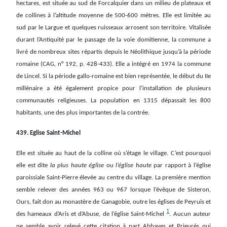
hectares, est située au sud de Forcalquier dans un milieu de plateaux et
de collines à l’altitude moyenne de 500-600 mètres. Elle est limitée au
sud par le Largue et quelques ruisseaux arrosent son territoire. Vitalisée
durant l’Antiquité par le passage de la voie domitienne, la commune a
livré de nombreux sites répartis depuis le Néolithique jusqu’à la période
romaine (CAG, n° 192, p. 428-433). Elle a intégré en 1974 la commune
de Lincel. Si la période gallo-romaine est bien représentée, le début du IIe
millénaire a été également propice pour l’installation de plusieurs
communautés religieuses. La population en 1315 dépassait les 800
habitants, une des plus importantes de la contrée.
439. Eglise Saint-Michel
Elle est située au haut de la colline où s’étage le village. C’est pourquoi
elle est dite
la plus haute église
ou
l’église haute
par rapport à l’église
paroissiale Saint-Pierre élevée au centre du village. La première mention
semble relever des années 963 ou 967 lorsque l’évêque de Sisteron,
Ours, fait don au monastère de Ganagobie, outre les églises de Peyruis et
1
des hameaux d’Aris et d’Abuse, de l’église Saint-Michel
. Aucun auteur
ne semble avoir relevé cette citation à part Abbayes et Prieurés qui