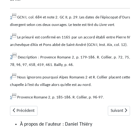

1
GCN I, col. 684 et note 2. GC II, p. 29. Les dates de l’épiscopat d’Ours
divergent selon ces deux ouvrages. Le texte est tiré du
Livre vert.

2
Le prieuré est confirmé en 1165 par un accord établi entre Pierre IV
archevêque d’Aix et Pons abbé de Saint-André (GCN I, Inst. Aix, col. 12).

3
Description : Provence Romane 2, p. 179-186. R. Collier, p. 72, 75,
78, 96, 97, 458, 459, 461. Bailly, p. 46.

4
Nous ignorons pourquoi Alpes Romanes 2 et R. Collier placent cette
chapelle à l’est du village alors qu’elle est au nord.

5
Provence Romane 2, p. 185-186. R. Collier, p. 96-97.
Article précédent : Saint-Martin-Les-Seyne
Article suivant : 
Précédent
Suivant
À propos de l'auteur :
Daniel Thiéry