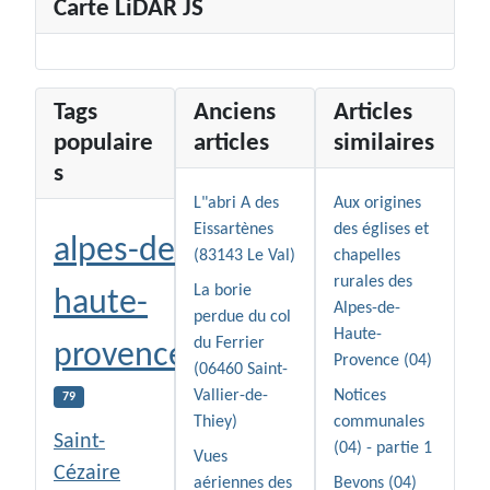
Carte LiDAR JS
Tags
Anciens
Articles
populaire
articles
similaires
s
L"abri A des
Aux origines
Eissartènes
des églises et
alpes-de-
(83143 Le Val)
chapelles
rurales des
La borie
haute-
Alpes-de-
perdue du col
Haute-
du Ferrier
provence
Provence (04)
(06460 Saint-
Vallier-de-
Notices
79
Thiey)
communales
Saint-
(04) - partie 1
Vues
Cézaire
aériennes des
Bevons (04)