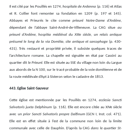
Il est cité par les Pouillés en 1274,
hospitale de Ardenna
(p. 116) et Atlas
et R. Collier font remonter sa fondation en 1209 (p. 197 et 145).
Abbayes et Prieurés le cite comme
prieuré Notre-Dame d’Ardène
,
dépendant de l’abbaye Saint-André-de-Villeneuve. La CAG situe
au
prieuré d’Ardène, hospitia médiéval du XIIIe siècle, un relais antique
présumé le long de la via Domitia, site antique et sarcophage
(p. 430-
431). Très restauré et propriété privée, il subsiste quelques traces de
l’architecture romane. La chapelle est signalée en état par Cassini au
quartier dit
le Prieuré.
Elle est située au SSE du village non loin du Largue
aux abords de la N 100, sur le tracé probable de la voie domitienne et de
la route médiévale d’Apt à Sisteron selon le cadastre de 1813.
443. Eglise Saint-Sauveur
Cette église est mentionnée par les Pouillés en 1274,
ecclesia Sancti
Salvatoris juxta Delphinum
(p. 116). Elle est encore citée au XIVe siècle
avec un
prior Sancti Salvatoris propre Dalfinum
(GCN I, Inst. col. 471).
Elle est en effet située à l’est de la commune non loin de la limite
communale avec celle de Dauphin. D’après la CAG
dans le quartier St-