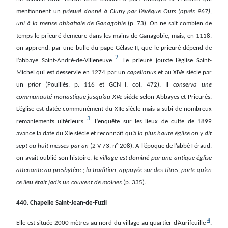
mentionnent un
prieuré donné à Cluny par l’évêque Ours (après 967),
uni à la mense abbatiale de Ganagobie
(p. 73). On ne sait combien de
temps le prieuré demeure dans les mains de Ganagobie, mais, en 1118,
on apprend, par une bulle du pape Gélase II, que le prieuré dépend de
2
l’abbaye Saint-André-de-Villeneuve
. Le prieuré jouxte l’église Saint-
Michel qui est desservie en 1274 par un
capellanus
et au XIVe siècle par
un
prior
(Pouillés, p. 116 et GCN I, col. 472). Il
conserva une
communauté monastique jusqu’au XVe siècle
selon Abbayes et Prieurés.
L’église est datée communément du XIIe siècle mais a subi de nombreux
3
remaniements ultérieurs
. L’enquête sur les lieux de culte de 1899
avance la date du XIe siècle et reconnaît qu’à
la plus haute église on y dit
sept ou huit messes par an
(2 V 73, n° 208). A l’époque de l’abbé Féraud,
on avait oublié son histoire,
le village est dominé par une antique église
attenante au presbytère ; la tradition, appuyée sur des titres, porte qu’en
ce lieu était jadis un couvent de moines
(p. 335).
440. Chapelle Saint-Jean-de-Fuzil
4
Elle est située 2000 mètres au nord du village au quartier d’Aurifeuille
.