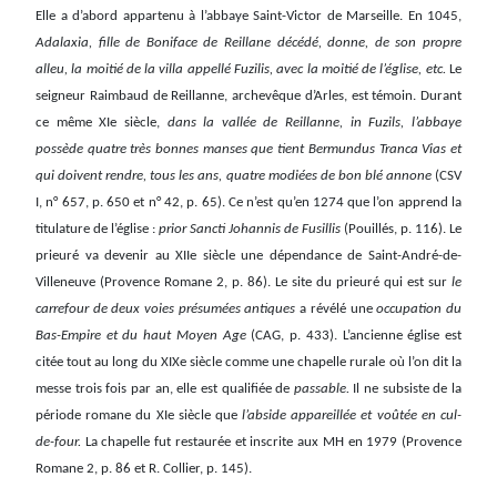
Elle a d’abord appartenu à l’abbaye Saint-Victor de Marseille. En 1045,
Adalaxia, fille de Boniface de Reillane décédé, donne, de son propre
alleu, la moitié de la villa appellé Fuzilis, avec la moitié de l’église, etc.
Le
seigneur Raimbaud de Reillanne, archevêque d’Arles, est témoin. Durant
ce même XIe siècle,
dans la vallée de Reillanne, in Fuzils, l’abbaye
possède quatre très bonnes manses que tient Bermundus Tranca Vias et
qui doivent rendre, tous les ans, quatre modiées de bon blé annone
(CSV
I, n° 657, p. 650 et n° 42, p. 65). Ce n’est qu’en 1274 que l’on apprend la
titulature de l’église :
prior Sancti Johannis de Fusillis
(Pouillés, p. 116). Le
prieuré va devenir au XIIe siècle une dépendance de Saint-André-de-
Villeneuve (Provence Romane 2, p. 86). Le site du prieuré qui est sur
le
carrefour de deux voies présumées antiques
a révélé une
occupation du
Bas-Empire et du haut Moyen Age
(CAG, p. 433). L’ancienne église est
citée tout au long du XIXe siècle comme une chapelle rurale où l’on dit la
messe trois fois par an, elle est qualifiée de
passable.
Il ne subsiste de la
période romane du XIe siècle que
l’abside appareillée et voûtée en cul-
de-four.
La chapelle fut restaurée et inscrite aux MH en 1979 (Provence
Romane 2, p. 86 et R. Collier, p. 145).