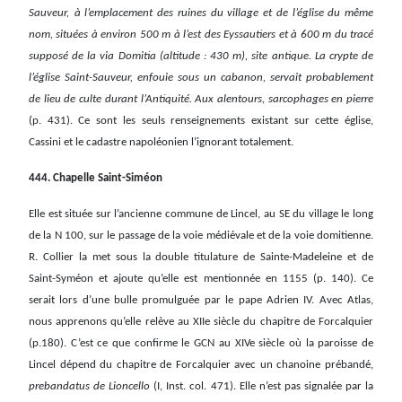
Sauveur,
à l’emplacement des ruines du village et de l’église du même
nom, situées à environ 500 m à l’est des Eyssautiers et à 600 m du tracé
supposé de la via Domitia (altitude : 430 m), site antique. La crypte de
l’église Saint-Sauveur, enfouie sous un cabanon, servait probablement
de lieu de culte durant l’Antiquité. Aux alentours, sarcophages en pierre
(p. 431). Ce sont les seuls renseignements existant sur cette église,
Cassini et le cadastre napoléonien l’ignorant totalement.
444. Chapelle Saint-Siméon
Elle est située sur l’ancienne commune de Lincel, au SE du village le long
de la N 100, sur le passage de la voie médiévale et de la voie domitienne.
R. Collier la met sous la double titulature de Sainte-Madeleine et de
Saint-Syméon et ajoute qu’elle est mentionnée en 1155 (p. 140). Ce
serait lors d’une bulle promulguée par le pape Adrien IV. Avec Atlas,
nous apprenons qu’elle relève au XIIe siècle du chapitre de Forcalquier
(p.180). C’est ce que confirme le GCN au XIVe siècle où la paroisse de
Lincel dépend du chapitre de Forcalquier avec un chanoine prébandé,
prebandatus de Lioncello
(I, Inst. col. 471). Elle n’est pas signalée par la