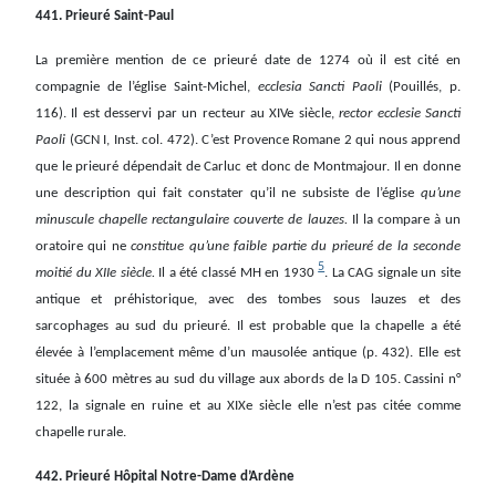
441. Prieuré Saint-Paul
La première mention de ce prieuré date de 1274 où il est cité en
compagnie de l’église Saint-Michel,
ecclesia Sancti Paoli
(Pouillés, p.
116). Il est desservi par un recteur au XIVe siècle,
rector ecclesie Sancti
Paoli
(GCN I, Inst. col. 472). C’est Provence Romane 2 qui nous apprend
que le prieuré dépendait de Carluc et donc de Montmajour. Il en donne
une description qui fait constater qu’il ne subsiste de l’église
qu’une
minuscule chapelle rectangulaire couverte de lauzes.
Il la compare à un
oratoire qui ne
constitue qu’une faible partie du prieuré de la seconde
5
moitié du XIIe siècle.
Il a été classé MH en 1930
. La CAG signale un site
antique et préhistorique, avec des tombes sous lauzes et des
sarcophages au sud du prieuré. Il est probable que la chapelle a été
élevée à l’emplacement même d’un mausolée antique (p. 432). Elle est
située à 600 mètres au sud du village aux abords de la D 105. Cassini n°
122, la signale en ruine et au XIXe siècle elle n’est pas citée comme
chapelle rurale.
442. Prieuré Hôpital Notre-Dame d’Ardène