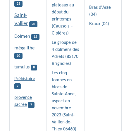
23
plateaux au
Bras d'Asse
début du
(04)
Saint-
printemps
Vallier
Braux (04)
20
(Caussols –
Cipières)
Dolmen
12
Le groupe de
mégalithe
4 dolmens des
10
Adrets (83170
Brignoles)
tumulus
8
Les cinq
Préhistoire
tombes en
7
blocs de
Sainte-Anne,
provence
aspect en
sacrée
7
novembre
2023 (Saint-
Vallier-de-
Thiey 06460)