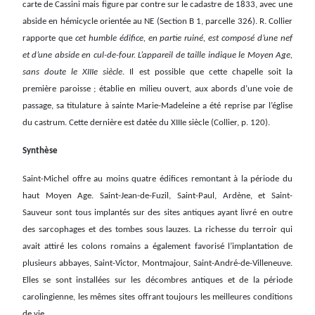
carte de Cassini mais figure par contre sur le cadastre de 1833, avec une
abside en hémicycle orientée au NE (Section B 1, parcelle 326). R. Collier
rapporte que
cet humble édifice, en partie ruiné, est composé d’une nef
et d’une abside en cul-de-four. L’appareil de taille indique le Moyen Age,
sans doute le XIIIe siècle
. Il est possible que cette chapelle soit la
première paroisse ; établie en milieu ouvert, aux abords d’une voie de
passage, sa titulature à sainte Marie-Madeleine a été reprise par l’église
du castrum. Cette dernière est datée du XIIIe siècle (Collier, p. 120).
Synthèse
Saint-Michel offre au moins quatre édifices remontant à la période du
haut Moyen Age. Saint-Jean-de-Fuzil, Saint-Paul, Ardène, et Saint-
Sauveur sont tous implantés sur des sites antiques ayant livré en outre
des sarcophages et des tombes sous lauzes. La richesse du terroir qui
avait attiré les colons romains a également favorisé l’implantation de
plusieurs abbayes, Saint-Victor, Montmajour, Saint-André-de-Villeneuve.
Elles se sont installées sur les décombres antiques et de la période
carolingienne, les mêmes sites offrant toujours les meilleures conditions
de vie.