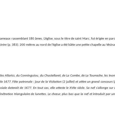
hameaux rassemblant 180 âmes. L’église, sous le titre de saint Marc, fut érigée en par
cintre
(p. 383). 200 mètres au nord de l’église a été bâtie une petite chapelle au Vésina
 des Allarics, du Conninguiou, du Chastellaret, de La Combe, de La Tourrache, les Ino
e 1677. Fête patronale : jour de la Visitation (2 juillet) et attire un grand concours
(
issiale daterait de 1677. En tout cas, elle atteste le XVIIe siècle. Sa nef s’allonge
pénétration triangulaire de lunettes. Le chœur, plus bas que la nef et introduit par