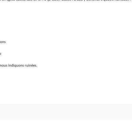
Pons
p
e nous indiquons ruinées.