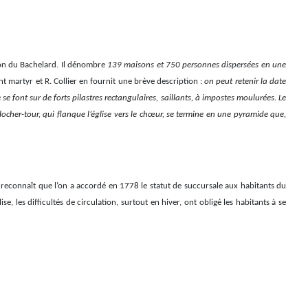
llon du Bachelard. Il dénombre
139 maisons et 750 personnes dispersées en une
ent martyr et R. Collier en fournit une brève description :
on peut retenir la date
e font sur de forts pilastres rectangulaires, saillants, à impostes moulurées. Le
locher-tour, qui flanque l’église vers le chœur, se termine en une pyramide que,
 reconnaît que l’on a accordé en 1778 le statut de succursale aux habitants du
se, les difficultés de circulation, surtout en hiver, ont obligé les habitants à se