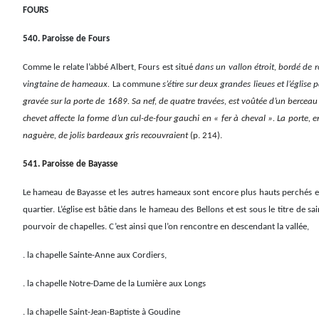
FOURS
540. Paroisse de Fours
Comme le relate l’abbé Albert, Fours est situé
dans un vallon étroit, bordé de 
vingtaine de hameaux.
La commune
s’étire sur deux grandes lieues et l’église 
gravée sur la porte de 1689. Sa nef, de quatre travées, est voûtée d’un berceau 
chevet affecte la forme d’un cul-de-four gauchi en « fer à cheval ». La porte, 
naguère, de jolis bardeaux gris recouvraient
(p. 214).
541. Paroisse de Bayasse
Le hameau de Bayasse et les autres hameaux sont encore plus hauts perchés en 
quartier. L’église est bâtie dans le hameau des Bellons et est sous le titre de sa
pourvoir de chapelles. C’est ainsi que l’on rencontre en descendant la vallée,
. la chapelle Sainte-Anne aux Cordiers,
. la chapelle Notre-Dame de la Lumière aux Longs
. la chapelle Saint-Jean-Baptiste à Goudine