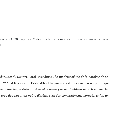
oisse en 1820 d’après R. Collier et elle est composée
d’une vaste travée centrale
t.
nduous et du Rouget. Total : 200 âmes. Elle fut démembrée de la paroisse de St-
p. 211). A l’époque de l’abbé Albert, la paroisse est desservie par un prêtre qui
 sur deux travées, voûtées d’arêtes et coupées par un doubleau retombant sur des
 un gros doubleau, est voûté d’arêtes avec des compartiments bombés. Enfin, un