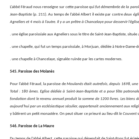
L’abbé Féraud nous renseigne sur cette paroisse qui
fut démembrée de la parois
Jean-Baptiste
(p. 211). Au temps de l’abbé Albert il existe par contre
deux égli
Agneliers et 4 mois à l’autre. Il y a un prêtre à Chancelaye pour desservir l’églis
. une église paroissiale aux Agneliers sous le titre de Saint-Jean-Baptiste, située
.
une chapelle, qui fut un temps paroissiale, à Morjuan, dédiée à Notre-Dame-de
. une chapelle à Chancelaye, signalée ruinée par les cartes modernes.
545. Paroisse des Molanès
Pour l’abbé Féraud, la paroisse de
Moulanès était autrefois, depuis 1698, une a
Total : 180 âmes. Eglise dédiée à Saint-Jean-Baptiste et a pour fête patronal
fondation dont le revenu annuel produit la somme de 1200 livres. Les biens de
aujourd’hui par un ecclésiastique séculier, appartenait anciennement aux relig
y bâtirent un petit monastère. On peut situer ce prieuré au lieu-dit
le Couvent
s
546. Paroisse de La Maure
Du temps de l’abbé Albert, cette paroisse qui dépendait de Saint-Pons fut érig