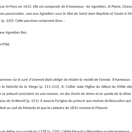
se St-Pons en 1652. Elle est composée de 6 hameaux : les Agneliers, St-Pierre, Chanc
ses paroissiales, une aux Agneliers sous le titre de Saint-Jean-Baptiste et l’autre à
e
(p. 220). Cette paroisse comprend donc :
 aux
Agneliers Bas,
-Pitié,
nnexe où le curé d’Uvernet était obligé de résider la moitié de l’année. 8 hameaux : M
e la Nativité de la Vierge
(p. 211-212). R. Collier date l’église du début du XVIIIe si
 ce prieuré consistent en une maison, en des fonds de terres et en partie de la dîme
ieux de St-Benoît
(p. 221). Il associe l’origine du prieuré aux moines de Boscodon qu
itué au sud de Molanès et que le cadastre de 1832 nomme
le Prieuret.
ée en église succursale en 1778 (p. 220). L’abbé Féraud y dénombre
quatre hameaux : M