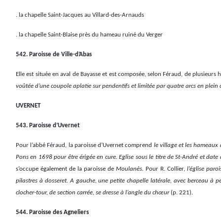
. la chapelle Saint-Jacques au Villard-des-Arnauds
. la chapelle Saint-Blaise près du hameau ruiné du Verger
542. Paroisse de Ville-d’Abas
Elle est située en aval de Bayasse et est composée, selon Féraud, de plusieurs 
voûtée d’une coupole aplatie sur pendentifs et limitée par quatre arcs en plein 
UVERNET
543. Paroisse d’Uvernet
Pour l’abbé Féraud, la
paroisse d’Uvernet comprend
le village et les hameaux
Pons en 1698 pour être érigée en cure. Eglise sous le titre de St-André et date d
s’occupe également de la paroisse de
Moulanès.
Pour R. Collier,
l’église paro
pilastres à dosseret. A gauche, une petite chapelle latérale, avec berceau à 
clocher-tour, de section carrée, se dresse à l’angle du chœur
(p. 221).
544. Paroisse des Agneliers