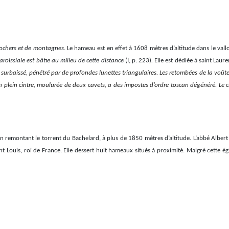
rochers et de montagnes
. Le hameau est en effet à 1608 mètres d’altitude dans le va
paroissiale est bâtie au milieu de cette distance
(I, p. 223)
.
Elle est dédiée à saint Laur
surbaissé, pénétré par de profondes lunettes triangulaires. Les retombées de la voûte s
en plein cintre, moulurée de deux cavets, a des impostes d’ordre toscan dégénéré. Le c
remontant le torrent du Bachelard, à plus de 1850 mètres d’altitude. L’abbé Albert
int Louis, roi de France. Elle dessert huit hameaux situés à proximité. Malgré cette égli