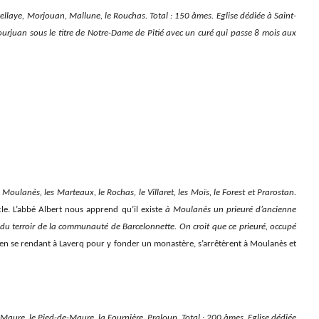
ellaye, Morjouan, Mallune, le Rouchas. Total : 150 âmes. Eglise dédiée à Saint-
 Mourjuan sous le titre de Notre-Dame de Pitié avec un curé qui passe 8 mois aux
oulanès, les Marteaux, le Rochas, le Villaret, les Moïs, le Forest et Prarostan.
ècle. L’abbé Albert nous apprend qu’il existe
à Moulanès un prieuré d’ancienne
 du terroir de la communauté de Barcelonnette. On croit que ce prieuré, occupé
i en se rendant à Laverq pour y fonder un monastère, s’arrêtèrent à Moulanès et
aure, le Pied-de-Maure, la Fournière, Praloup. Total : 200 âmes. Eglise dédiée