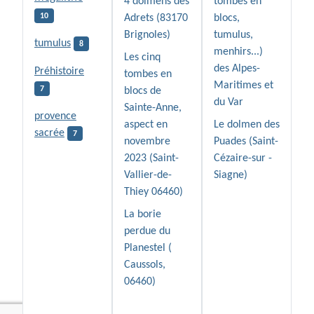
4 dolmens des
tombes en
10
Adrets (83170
blocs,
Brignoles)
tumulus,
tumulus
8
menhirs...)
Les cinq
des Alpes-
Préhistoire
tombes en
Maritimes et
7
blocs de
du Var
Sainte-Anne,
provence
aspect en
Le dolmen des
sacrée
7
novembre
Puades (Saint-
2023 (Saint-
Cézaire-sur -
Vallier-de-
Siagne)
Thiey 06460)
La borie
perdue du
Planestel (
Caussols,
06460)