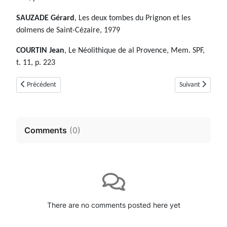
SAUZADE Gérard
, Les deux tombes du Prignon et les
dolmens de Saint-Cézaire, 1979
COURTIN Jean
, Le Néolithique de al Provence, Mem. SPF,
t. 11, p. 223
Article précédent : Menhirs Pascatti (Ramatuelle, Var)
Article suivant :
Précédent
Suivant
Comments
(
0
)
There are no comments posted here yet