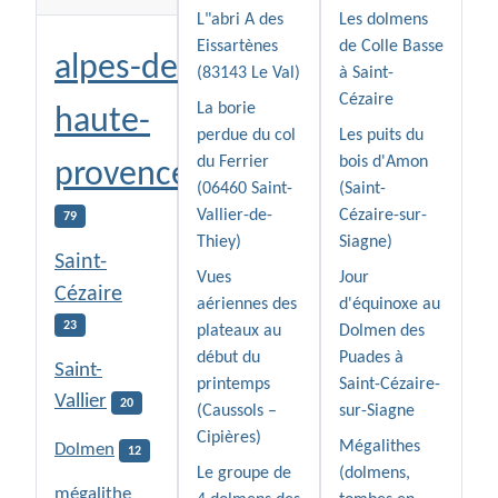
L"abri A des
Les dolmens
Eissartènes
de Colle Basse
alpes-de-
(83143 Le Val)
à Saint-
Cézaire
La borie
haute-
perdue du col
Les puits du
du Ferrier
bois d'Amon
provence
(06460 Saint-
(Saint-
Vallier-de-
Cézaire-sur-
79
Thiey)
Siagne)
Saint-
Vues
Jour
Cézaire
aériennes des
d'équinoxe au
23
plateaux au
Dolmen des
début du
Puades à
Saint-
printemps
Saint-Cézaire-
Vallier
20
(Caussols –
sur-Siagne
Cipières)
Mégalithes
Dolmen
12
Le groupe de
(dolmens,
mégalithe