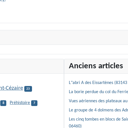
Anciens articles
L"abri A des Eissartènes (83143 
nt-Cézaire
23
La borie perdue du col du Ferrie
Vues aériennes des plateaux au 
Préhistoire
8
7
Le groupe de 4 dolmens des Adr
Les cinq tombes en blocs de Sa
06460)