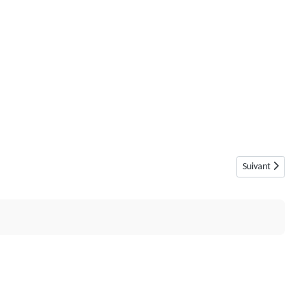
Article suivant 
Suivant