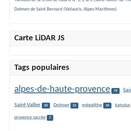
Dolmen de Saint Bernard (Vallauris, Alpes-Maritimes)
Carte LiDAR JS
Tags populaires
alpes-de-haute-provence
Sai
79
Saint-Vallier
Dolmen
mégalithe
tumulus
20
12
10
provence sacrée
7