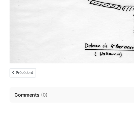
Article précédent : Dolmen de Colbas, Colle Basse I, ou de Bois D'Amon (
Précédent
Comments
(
0
)