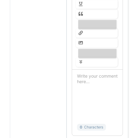
---------------
---------------
0
Characters