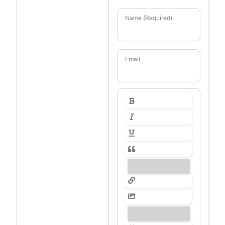
Name (Required)
Email
---------------
---------------