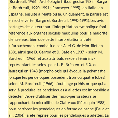
(Bordreuil, 1966 ; Archéologie fribourgeoise 1982 ; Barge
et Bordreuil, 1990-1991 ; Ramseyer 1995), en Italie, en
Espagne, ensuite à Malte où là, uniquement, la parure est
en roche verte (Barge et Bordreuil, 1990-1991).Les avis
partagés des auteurs sur l’interprétation symbolique font
référence aux organes sexuels masculins pour la majorité
d’entre eux, bien que cette interprétation ait été
« farouchement combattue par A. et G. de Mortillet en
1881 ainsi que D. Garrod et D. Bate en 1937 » selon M.
Bordreuil (1966) et aux attributs sexuels féminins -
représentant les seins- pour L. B. Bréa en et F.-X. de
Jaurégui en 1948 (morphologie qui évoque la polymastie
lorsque les pendeloques possèdent trois ou quatre lobes),
selon M. Bordreuil (1966). L’outillage préhistorique qui a
servi à produire les pendeloques à ailettes est impossible à
détecter. L’idée d’utiliser des micro-perforateurs se
rapprochant du microlithe de Clairvaux (Pétrequin 1988),
pour perforer les pendeloques en forme de hache (Pauc et
al., 2004), a été reprise pour les pendeloques à ailettes. La