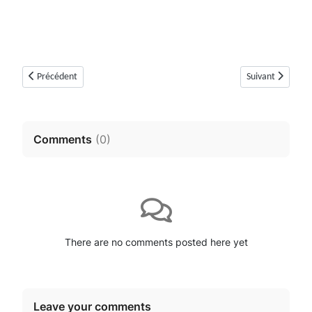
Article précédent : Dolmen de Colbas 2 ou Colle Basse 2 (Saint-Cézaire-s
Article suivant :
Précédent
Suivant
Comments
(
0
)
There are no comments posted here yet
Leave your comments