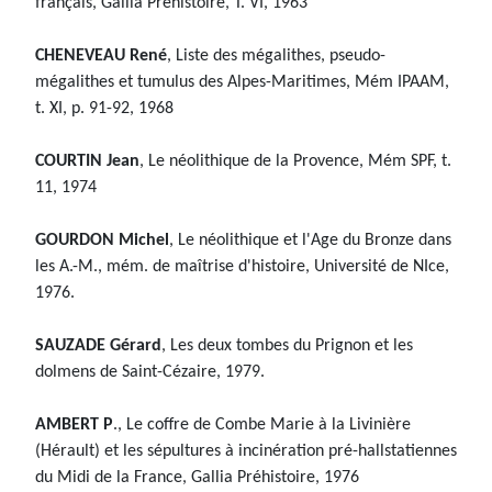
français, Gallia Préhistoire, T. VI, 1963
CHENEVEAU René
, Liste des mégalithes, pseudo-
mégalithes et tumulus des Alpes-Maritimes, Mém IPAAM,
t. XI, p. 91-92, 1968
COURTIN Jean
, Le néolithique de la Provence, Mém SPF, t.
11, 1974
GOURDON Michel
, Le néolithique et l'Age du Bronze dans
les A.-M., mém. de maîtrise d'histoire, Université de NIce,
1976.
SAUZADE Gérard
, Les deux tombes du Prignon et les
dolmens de Saint-Cézaire, 1979.
AMBERT P
., Le coffre de Combe Marie à la Livinière
(Hérault) et les sépultures à incinération pré-hallstatiennes
du Midi de la France, Gallia Préhistoire, 1976