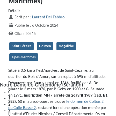
Maritimes)
Détails
Écrit par :
Laurent Del Fabbro
Publié le : 6 Octobre 2024
Clics : 20515
Saint-Cézaire
Dolmen
mégalithe
alpes-maritimes
Situé à 3,5 km à l'est/nord-est de Saint-Cézaire, au
quartier du Bois d'Amon, sur un replat à 595 m d'altitude.
Découvert par Bourguignat en 1866, fouillé par A. De
0
Maret le 3 mars 1876, par P. Goby en 1900 et G. Sauzade
1
en 1971.
inscription MH / arrêté du 26avril 1989 (cad. B1
2
282).
50 m au sud-ouest se trouve
le dolmen de Colbas 2
3
ou Colle Basse 2
, restauré lors d'une opération menée par
4
l'Institut d'Etudes Niçoises / Conseil Départemental 06 en