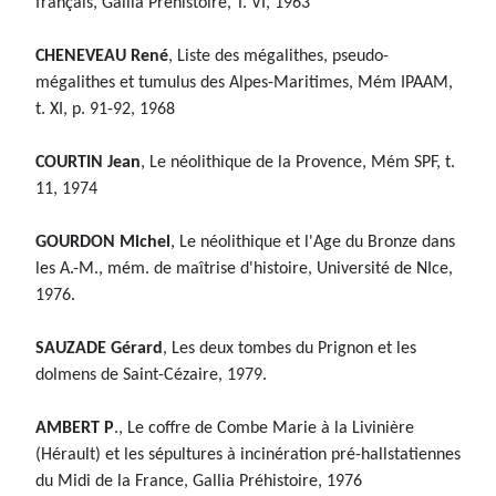
français, Gallia Préhistoire, T. VI, 1963
CHENEVEAU René
, Liste des mégalithes, pseudo-
mégalithes et tumulus des Alpes-Maritimes, Mém IPAAM,
t. XI, p. 91-92, 1968
COURTIN Jean
, Le néolithique de la Provence, Mém SPF, t.
11, 1974
GOURDON Michel
, Le néolithique et l'Age du Bronze dans
les A.-M., mém. de maîtrise d'histoire, Université de NIce,
1976.
SAUZADE Gérard
, Les deux tombes du Prignon et les
dolmens de Saint-Cézaire, 1979.
AMBERT P
., Le coffre de Combe Marie à la Livinière
(Hérault) et les sépultures à incinération pré-hallstatiennes
du Midi de la France, Gallia Préhistoire, 1976