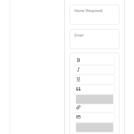
Name (Required)
Email
---------------
---------------