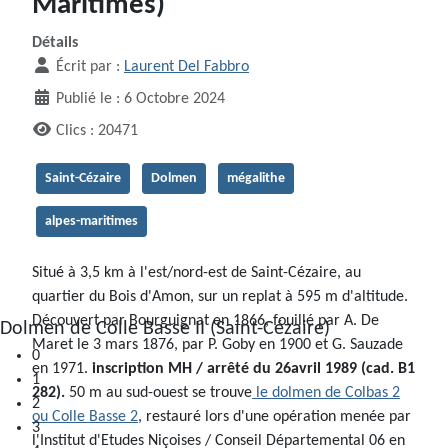
Maritimes)
Détails
Écrit par :
Laurent Del Fabbro
Publié le : 6 Octobre 2024
Clics : 20471
Saint-Cézaire
Dolmen
mégalithe
alpes-maritimes
Situé à 3,5 km à l'est/nord-est de Saint-Cézaire, au
quartier du Bois d'Amon, sur un replat à 595 m d'altitude.
Découvert par Bourguignat en 1866, fouillé par A. De
0
Maret le 3 mars 1876, par P. Goby en 1900 et G. Sauzade
1
en 1971.
inscription MH / arrêté du 26avril 1989 (cad. B1
2
282).
50 m au sud-ouest se trouve
le dolmen de Colbas 2
3
ou Colle Basse 2
, restauré lors d'une opération menée par
4
l'Institut d'Etudes Niçoises / Conseil Départemental 06 en