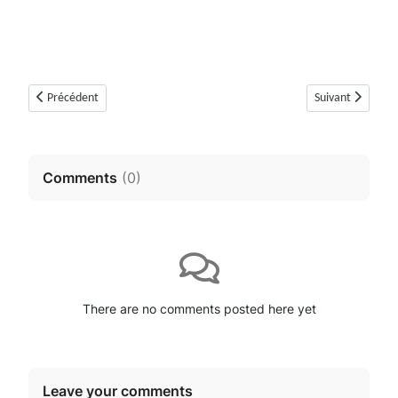
Article précédent : Dolmen de Colbas 2 ou Colle Basse 2 (Saint-Cézaire-s
Article suivant :
Précédent
Suivant
Comments
(
0
)
There are no comments posted here yet
Leave your comments