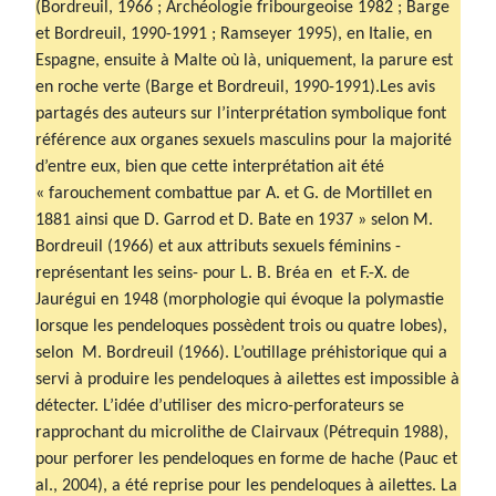
(Bordreuil, 1966 ; Archéologie fribourgeoise 1982 ; Barge
et Bordreuil, 1990-1991 ; Ramseyer 1995), en Italie, en
Espagne, ensuite à Malte où là, uniquement, la parure est
en roche verte (Barge et Bordreuil, 1990-1991).Les avis
partagés des auteurs sur l’interprétation symbolique font
référence aux organes sexuels masculins pour la majorité
d’entre eux, bien que cette interprétation ait été
« farouchement combattue par A. et G. de Mortillet en
1881 ainsi que D. Garrod et D. Bate en 1937 » selon M.
Bordreuil (1966) et aux attributs sexuels féminins -
représentant les seins- pour L. B. Bréa en et F.-X. de
Jaurégui en 1948 (morphologie qui évoque la polymastie
lorsque les pendeloques possèdent trois ou quatre lobes),
selon M. Bordreuil (1966). L’outillage préhistorique qui a
servi à produire les pendeloques à ailettes est impossible à
détecter. L’idée d’utiliser des micro-perforateurs se
rapprochant du microlithe de Clairvaux (Pétrequin 1988),
pour perforer les pendeloques en forme de hache (Pauc et
al., 2004), a été reprise pour les pendeloques à ailettes. La