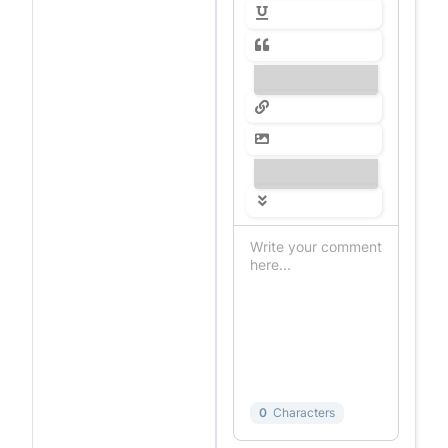
---------------
---------------
0
Characters