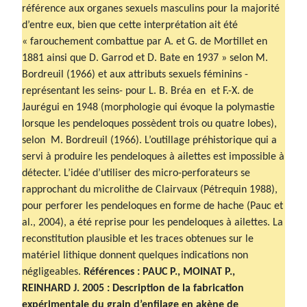
référence aux organes sexuels masculins pour la majorité
d’entre eux, bien que cette interprétation ait été
« farouchement combattue par A. et G. de Mortillet en
1881 ainsi que D. Garrod et D. Bate en 1937 » selon M.
Bordreuil (1966) et aux attributs sexuels féminins -
représentant les seins- pour L. B. Bréa en et F.-X. de
Jaurégui en 1948 (morphologie qui évoque la polymastie
lorsque les pendeloques possèdent trois ou quatre lobes),
selon M. Bordreuil (1966). L’outillage préhistorique qui a
servi à produire les pendeloques à ailettes est impossible à
détecter. L’idée d’utiliser des micro-perforateurs se
rapprochant du microlithe de Clairvaux (Pétrequin 1988),
pour perforer les pendeloques en forme de hache (Pauc et
al., 2004), a été reprise pour les pendeloques à ailettes. La
reconstitution plausible et les traces obtenues sur le
matériel lithique donnent quelques indications non
négligeables.
Références : PAUC P., MOINAT P.,
REINHARD J. 2005 : Description de la fabrication
expérimentale du grain d’enfilage en akène de