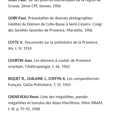
GOBY Paul
, Sur les poteries dolméniques de la région de
Grasse, 2ème CPF, Vannes, 1906
GOBY Paul
, Présentation de diverses photographies
inédites du Dolmen de Colle-Basse à Saint-Cézaire, Congr
des Sociétés Savantes de Provence, Marseille, 1906
COTTE V.
, Documents sur la préhistoire de la Provence,
Aix, t. IV, 1924
COURTIN Jean
, Les dolmens à couloir de Provence
orientale, l'Anthropologie, t. 66, 1962
RIQUET R., GUILAINE J., COFFYN A
, Les campaniformes
français, Gallia Préhistoire, T. VI, 1963
CHENEVEAU René
, Liste des mégalithes, pseudo-
mégalithes et tumulus des Alpes-Maritimes, Mém IPAAM,
t. XI, p. 91-92, 1968