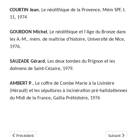
COURTIN Jean
, Le néolithique de la Provence, Mém SPF, t.
11, 1974
GOURDON Michel
, Le néolithique et l'Age du Bronze dans
les A.-M., mém. de maîtrise d'histoire, Université de NIce,
1976.
SAUZADE Gérard
, Les deux tombes du Prignon et les
dolmens de Saint-Cézaire, 1979.
AMBERT P
., Le coffre de Combe Marie à la Livinière
(Hérault) et les sépultures à incinération pré-hallstatiennes
du Midi de la France, Gallia Préhistoire, 1976
Article précédent : Dolmen de Colbas 2 ou Colle Basse 2 (Saint-Cézaire-s
Article suivant :
Précédent
Suivant