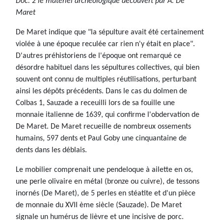
Doc. 2 le matériel archéologique découvert par A. De
Maret
De Maret indique que "la sépulture avait été certainement
violée à une époque reculée car rien n'y était en place".
D'autres préhistoriens de l'époque ont remarqué ce
désordre habituel dans les sépultures collectives, qui bien
souvent ont connu de multiples réutilisations, perturbant
ainsi les dépôts précédents. Dans le cas du dolmen de
Colbas 1, Sauzade a receuilli lors de sa fouille une
monnaie italienne de 1639, qui confirme l'obdervation de
De Maret. De Maret recueille de nombreux ossements
humains, 597 dents et Paul Goby une cinquantaine de
dents dans les déblais.
Le mobilier comprenait une pendeloque à ailette en os,
une perle olivaire en métal (bronze ou cuivre), de tessons
inornés (De Maret), de 5 perles en stéatite et d'un pièce
de monnaie du XVII ème siècle (Sauzade). De Maret
signale un humérus de lièvre et une incisive de porc.