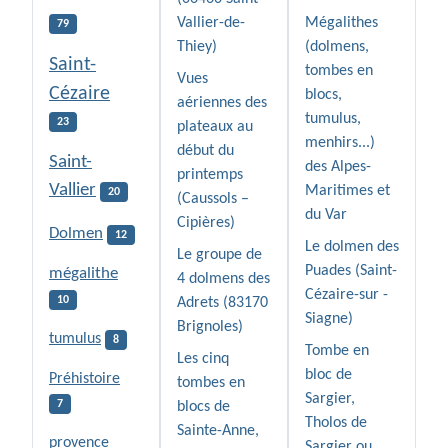
Vallier-de-
Mégalithes
79
Thiey)
(dolmens,
Saint-
tombes en
Vues
Cézaire
blocs,
aériennes des
tumulus,
23
plateaux au
menhirs...)
début du
Saint-
des Alpes-
printemps
Vallier
Maritimes et
20
(Caussols –
du Var
Cipières)
Dolmen
12
Le dolmen des
Le groupe de
Puades (Saint-
mégalithe
4 dolmens des
Cézaire-sur -
10
Adrets (83170
Siagne)
Brignoles)
tumulus
8
Tombe en
Les cinq
bloc de
Préhistoire
tombes en
Sargier,
7
blocs de
Tholos de
Sainte-Anne,
provence
Sargier ou