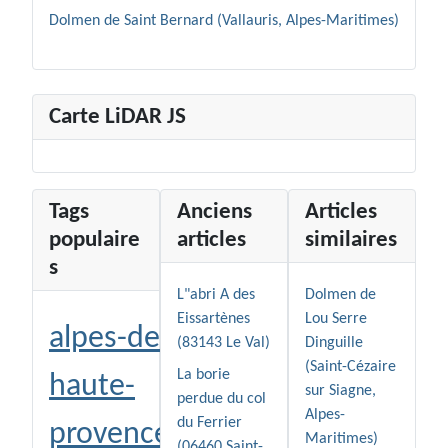
Dolmen de Saint Bernard (Vallauris, Alpes-Maritimes)
Carte LiDAR JS
Tags
Anciens
Articles
populaire
articles
similaires
s
L"abri A des
Dolmen de
Eissartènes
Lou Serre
alpes-de-
(83143 Le Val)
Dinguille
(Saint-Cézaire
La borie
haute-
sur Siagne,
perdue du col
Alpes-
du Ferrier
provence
Maritimes)
(06460 Saint-