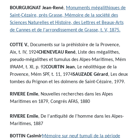
BOURGUIGNAT Jean-René
,
Monuments mégalithiques de
Saint-Cézaire, près Grasse, Mémoire de la société des
Sciences Naturelles et Histoire, des Lettres et Beaux-Arts
de Cannes et de l'arrondissement de Grasse, t. V, 1875.
COTTE V.
, Documents sur la préhistoire de la Provence,
Aix, t. IV, 1924
CHENEVEAU René
, Liste des mégalithes,
pseudo-mégalithes et tumulus des Alpes-Maritimes, Mém
IPAAM, t. XI, p. 92
COURTIN Jean
, Le néolithique de la
Provence, Mém SPF, t. 11, 1974
SAUZADE Gérard
, Les deux
tombes du Prignon et les dolmens de Saint-Cézaire, 1979.
RIVIERE Emile
, Nouvelles recherches dans les Alpes
Maritimes en 1879, Congrés AFAS, 1880
RIVIERE Emile
, De l'antiquité de l'homme dans les Alpes-
Maritimes, 1887
BOTTIN Casimir
Mémoire sur neuf tumuli de la période