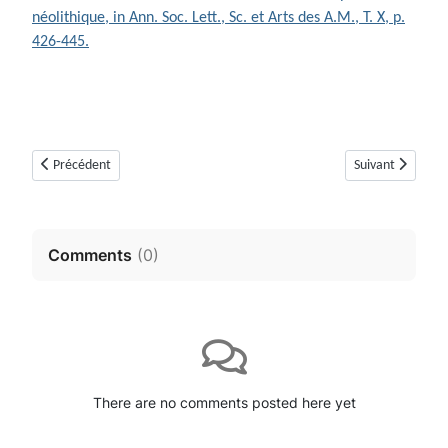
néolithique, in Ann. Soc. Lett., Sc. et Arts des A.M., T. X, p.
426-445.
Article précédent : Dolmen de Lou Serre Dinguille (Saint-Cézaire sur Sia
Article suivant :
Précédent
Suivant
Comments
(
0
)
There are no comments posted here yet