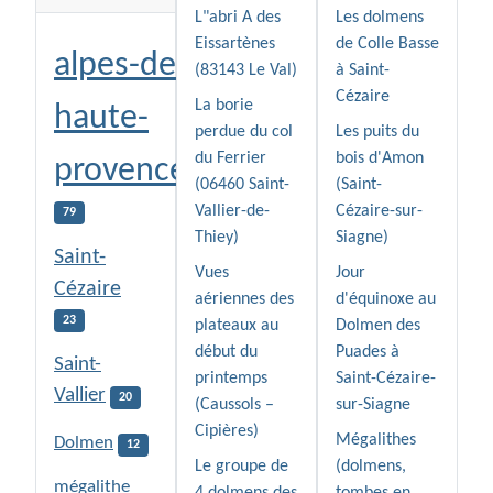
L"abri A des
Les dolmens
Eissartènes
de Colle Basse
alpes-de-
(83143 Le Val)
à Saint-
Cézaire
La borie
haute-
perdue du col
Les puits du
du Ferrier
bois d'Amon
provence
(06460 Saint-
(Saint-
Vallier-de-
Cézaire-sur-
79
Thiey)
Siagne)
Saint-
Vues
Jour
Cézaire
aériennes des
d'équinoxe au
23
plateaux au
Dolmen des
début du
Puades à
Saint-
printemps
Saint-Cézaire-
Vallier
20
(Caussols –
sur-Siagne
Cipières)
Mégalithes
Dolmen
12
Le groupe de
(dolmens,
mégalithe