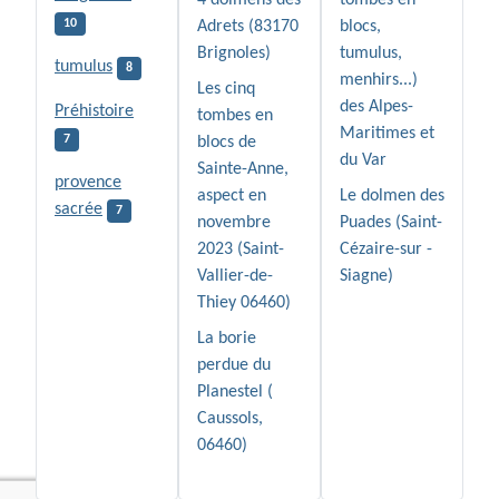
4 dolmens des
tombes en
10
Adrets (83170
blocs,
Brignoles)
tumulus,
tumulus
8
menhirs...)
Les cinq
des Alpes-
Préhistoire
tombes en
Maritimes et
7
blocs de
du Var
Sainte-Anne,
provence
aspect en
Le dolmen des
sacrée
7
novembre
Puades (Saint-
2023 (Saint-
Cézaire-sur -
Vallier-de-
Siagne)
Thiey 06460)
La borie
perdue du
Planestel (
Caussols,
06460)