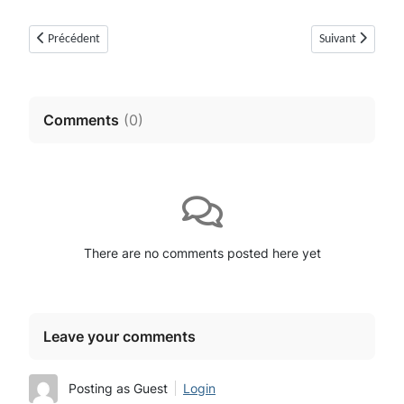
Article précédent : Dolmen de Riens ou de Saint-Pierre (Mons, Var)
Article suivant :
Précédent
Suivant
Comments
(
0
)
There are no comments posted here yet
Leave your comments
Posting as Guest
Login