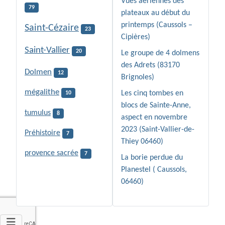
Vues aériennes des
79
plateaux au début du
printemps (Caussols –
Saint-Cézaire
23
Cipières)
Saint-Vallier
20
Le groupe de 4 dolmens
des Adrets (83170
Dolmen
12
Brignoles)
mégalithe
Les cinq tombes en
10
blocs de Sainte-Anne,
tumulus
8
aspect en novembre
2023 (Saint-Vallier-de-
Préhistoire
7
Thiey 06460)
provence sacrée
7
La borie perdue du
Planestel ( Caussols,
06460)