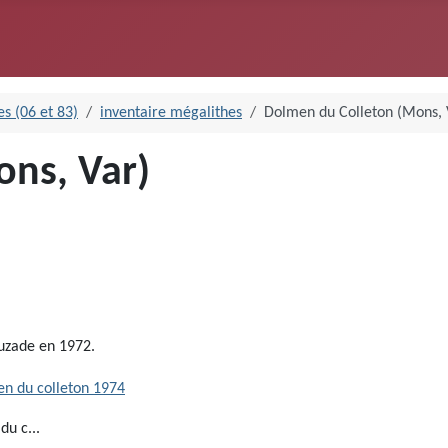
s (06 et 83)
inventaire mégalithes
Dolmen du Colleton (Mons, 
ns, Var)
auzade en 1972.
du c...