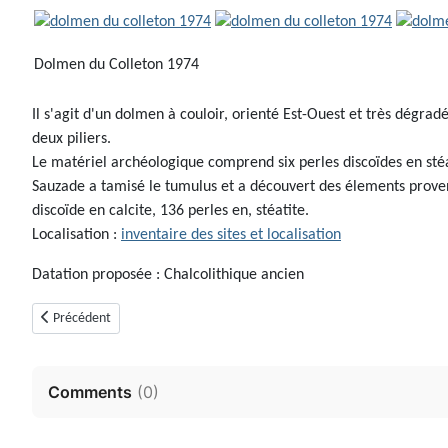
Dolmen du Colleton 1974
Il s'agit d'un dolmen à couloir, orienté Est-Ouest et très dégra
deux piliers.
Le matériel archéologique comprend six perles discoïdes en stéat
Sauzade a tamisé le tumulus et a découvert des élements provena
discoïde en calcite, 136 perles en, stéatite.
Localisation :
inventaire des sites et localisation
Datation proposée : Chalcolithique ancien
Article précédent : Dolmen de Saint Marcellin (Mons, Var)
Précédent
Comments
(
0
)