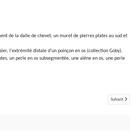
ment de la dalle de chevet, un muret de pierres plates au sud et
er, l'extrémité distale d'un poinçon en os (collection Goby).
ntes, un perle en os subsegmentée, une alène en os, une perle
Article suivant :
Suivant