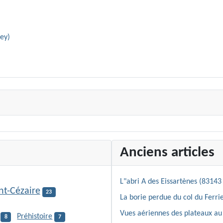
iey)
Anciens articles
L"abri A des Eissartènes (83143 
nt-Cézaire
23
La borie perdue du col du Ferrie
Vues aériennes des plateaux au 
Préhistoire
8
7