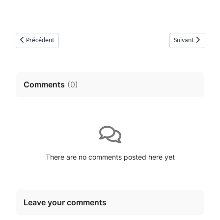
Article précédent : Tumulus ou tholos des Pounches (Mons, Var)
Article suivant :
Précédent
Suivant
Comments
(
0
)
There are no comments posted here yet
Leave your comments