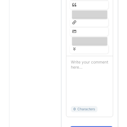
---------------
---------------
0
Characters