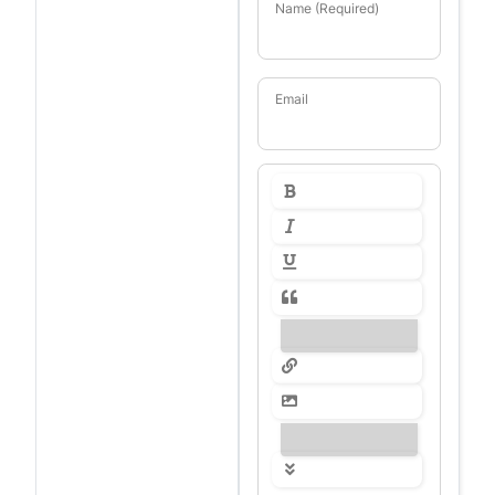
Name (Required)
Email
---------------
---------------