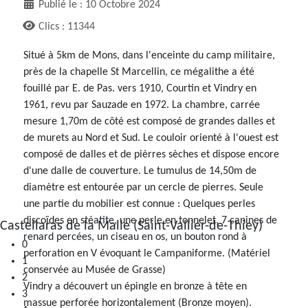
Publié le : 10 Octobre 2024
Clics : 11344
Situé à 5km de Mons, dans l'enceinte du camp militaire,
près de la chapelle St Marcellin, ce mégalithe a été
fouillé par E. de Pas. vers 1910, Courtin et Vindry en
1961, revu par Sauzade en 1972. La chambre, carrée
mesure 1,70m de côté est composé de grandes dalles et
de murets au Nord et Sud. Le couloir orienté à l'ouest est
composé de dalles et de pièrres sèches et dispose encore
d'une dalle de couverture. Le tumulus de 14,50m de
diamètre est entourée par un cercle de pierres. Seule
une partie du mobilier est connue : Quelques perles
discoïdes en stéatite, une perle en tonnelet, 7 canines de
Castellaras de la Malle (Saint-Vallier-de-Thiey)
renard percées, un ciseau en os, un bouton rond à
0
perforation en V évoquant le Campaniforme. (Matériel
1
conservée au Musée de Grasse)
2
Vindry a découvert un épingle en bronze à tête en
3
massue perforée horizontalement (Bronze moyen).