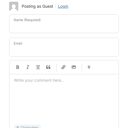
Posting as Guest
Login
Name (Required)
Email
-
-
-
-
-
-
-
-
-
-
-
-
-
-
-
-
-
-
-
-
-
-
-
-
-
-
-
-
-
-
0
Characters