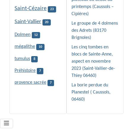
printemps (Caussols –
Saint-Cézaire
23
Cipières)
Saint-Vallier
20
Le groupe de 4 dolmens
des Adrets (83170
Dolmen
12
Brignoles)
mégalithe
Les cinq tombes en
10
blocs de Sainte-Anne,
tumulus
8
aspect en novembre
2023 (Saint-Vallier-de-
Préhistoire
7
Thiey 06460)
provence sacrée
7
La borie perdue du
Planestel ( Caussols,
06460)