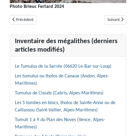
Photo Brieuc Fertard 2024
Article précédent : Dolmen de L’Agriotier, Chalcolithique
Article suivant : 
Précédent
Suivant
Inventaire des mégalithes (derniers
articles modifiés)
Le Tumulus de la Sarrée (06620 Le-Bar-sur-Loup)
Les tumulus ou tholos de Canaux (Andon, Alpes-
Maritimes)
Tumulus de Clauds (Cabris, Alpes-Maritimes)
Les 5 tombes en blocs, tholos de Sainte-Anne ou de
Caillassou (Saint-Vallier, Alpes-Maritimes)
Tumuli 1 à 9 du Plan des Noves (Vence, Alpes-
Maritimes)