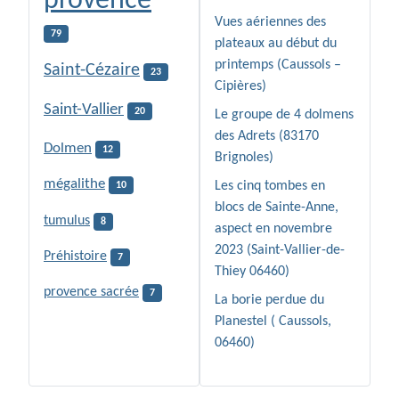
provence
Vues aériennes des
79
plateaux au début du
printemps (Caussols –
Saint-Cézaire
23
Cipières)
Saint-Vallier
20
Le groupe de 4 dolmens
des Adrets (83170
Dolmen
12
Brignoles)
mégalithe
Les cinq tombes en
10
blocs de Sainte-Anne,
tumulus
8
aspect en novembre
2023 (Saint-Vallier-de-
Préhistoire
7
Thiey 06460)
provence sacrée
7
La borie perdue du
Planestel ( Caussols,
06460)