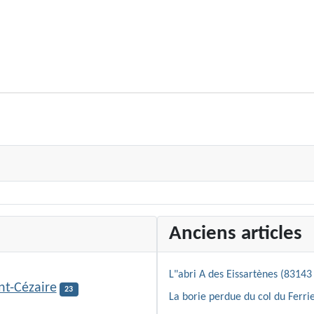
Anciens articles
L"abri A des Eissartènes (83143 
nt-Cézaire
23
La borie perdue du col du Ferrie