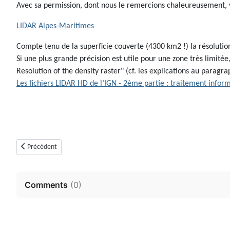
Avec sa permission, dont nous le remercions chaleureusement, voi
LIDAR Alpes-Maritimes
Compte tenu de la superficie couverte (4300 km2 !) la résolutio
Si une plus grande précision est utile pour une zone très limité
Resolution of the density raster" (cf. les explications au paragra
Les fichiers LIDAR HD de l’IGN - 2ème partie : traitement infor
Article précédent : Carte Lidar HD des Alpes-Maritimes (06)
Précédent
Comments
(
0
)