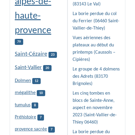
alpes-de-
(83143 Le Val)
haute-
La borie perdue du col
du Ferrier (06460 Saint-
provence
Vallier-de-Thiey)
Vues aériennes des
79
plateaux au début du
printemps (Caussols –
Saint-Cézaire
23
Cipières)
Saint-Vallier
20
Le groupe de 4 dolmens
des Adrets (83170
Dolmen
12
Brignoles)
mégalithe
Les cinq tombes en
10
blocs de Sainte-Anne,
tumulus
8
aspect en novembre
2023 (Saint-Vallier-de-
Préhistoire
7
Thiey 06460)
provence sacrée
7
La borie perdue du