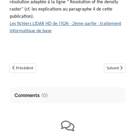
résolution adaptée à la ligne " Resolution of the density
raster" (cf. les explications au paragraphe 4 de cette
publication).
Les fichiers LIDAR HD de l’IGN - 2ème partie : traitement
informatique de base
Article précédent : Carte Lidar HD des Alpes-Maritimes (06)
Article suivant :
Précédent
Suivant
Comments
(
0
)