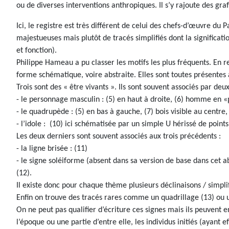
ou de diverses interventions anthropiques. Il s’y rajoute des graf
Ici, le registre est très différent de celui des chefs-d’œuvre d
majestueuses mais plutôt de tracés simplifiés dont la significa
et fonction).
Philippe Hameau a pu classer les motifs les plus fréquents. En re
forme schématique, voire abstraite. Elles sont toutes présentes à
Trois sont des « être vivants ». Ils sont souvent associés par
- le personnage masculin : (5) en haut à droite, (6) homme en «
- le quadrupède : (5) en bas à gauche, (7) bois visible au centre
- l’idole : (10) ici schématisée par un simple U hérissé de points 
Les deux derniers sont souvent associés aux trois précédents :
- la ligne brisée : (11)
- le signe soléiforme (absent dans sa version de base dans cet a
(12).
Il existe donc pour chaque thème plusieurs déclinaisons / simplif
Enfin on trouve des tracés rares comme un quadrillage (13) ou 
On ne peut pas qualifier d’écriture ces signes mais ils peuvent 
l’époque ou une partie d’entre elle, les individus initiés (ayant 