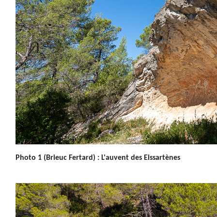
Photo 1
(Brieuc Fertard)
: L'auvent des Eissartènes