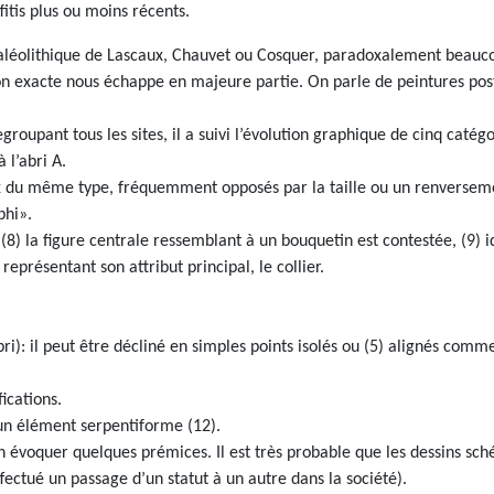
fitis plus ou moins récents.
u Paléolithique de Lascaux, Chauvet ou Cosquer, paradoxalement beaucou
tion exacte nous échappe en majeure partie. On parle de peintures po
groupant tous les sites, il a suivi l’évolution graphique de cinq catég
 l’abri A.
 deux du même type, fréquemment opposés par la taille ou un renverse
phi».
, (8) la figure centrale ressemblant à un bouquetin est contestée, (9)
représentant son attribut principal, le collier.
bri): il peut être décliné en simples points isolés ou (5) alignés com
ications.
un élément serpentiforme (12).
en évoquer quelques prémices. Il est très probable que les dessins sch
effectué un passage d’un statut à un autre dans la société).