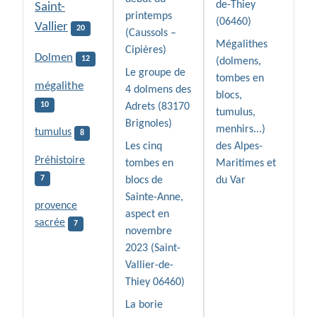
de-Thiey
Saint-
printemps
(06460)
Vallier
20
(Caussols –
Mégalithes
Cipières)
Dolmen
12
(dolmens,
Le groupe de
tombes en
mégalithe
4 dolmens des
blocs,
10
Adrets (83170
tumulus,
Brignoles)
menhirs...)
tumulus
8
Les cinq
des Alpes-
Préhistoire
tombes en
Maritimes et
7
blocs de
du Var
Sainte-Anne,
provence
aspect en
sacrée
7
novembre
2023 (Saint-
Vallier-de-
Thiey 06460)
La borie