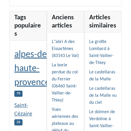
Tags
Anciens
Articles
populaire
articles
similaires
s
L"abri A des
La grotte
Eissartènes
Lombard à
alpes-de-
(83143 Le Val)
Saint-Vallier-
de-Thiey
La borie
haute-
perdue du col
Le castellaras
du Ferrier
de la Malle
provence
(06460 Saint-
Le castellaras
Vallier-de-
79
de la Malle vu
Thiey)
du ciel
Saint-
Vues
Le dolmen de
Cézaire
aériennes des
Verdoline à
23
plateaux au
Saint-Vallier-
début du