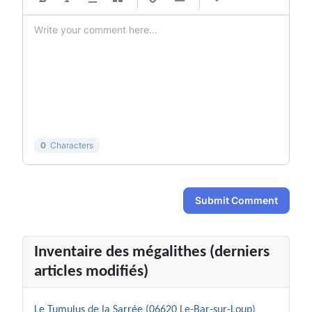
-
-
-
-
-
-
-
-
-
-
-
-
-
-
-
-
-
-
-
-
-
-
-
-
-
-
-
-
0
Characters
Submit Comment
Inventaire des mégalithes (derniers
articles modifiés)
Le Tumulus de la Sarrée (06620 Le-Bar-sur-Loup)