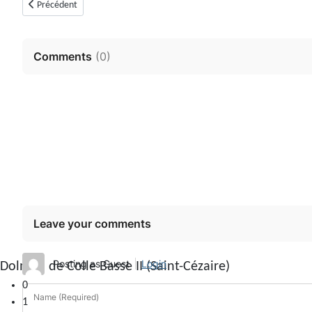
Article précédent : Tumulus de Peirachier (Saint-Vallier-de-Thiey)
Précédent
Comments
(
0
)
Leave your comments
Posting as Guest
Login
0
1
Name (Required)
2