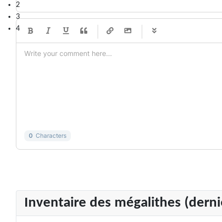
3
4
-
-
-
-
-
-
-
-
-
-
-
-
-
-
-
-
-
-
-
-
-
-
-
-
-
-
-
-
-
-
0
Characters
Inventaire des mégalithes (dernie