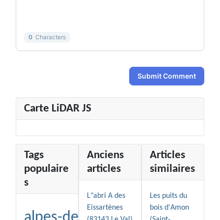
-
-
-
-
-
-
0
Characters
Submit Comment
Carte LiDAR JS
Tags
Anciens
Articles
populaire
articles
similaires
s
L"abri A des
Les puits du
Eissartènes
bois d'Amon
alpes-de-
(83143 Le Val)
(Saint-