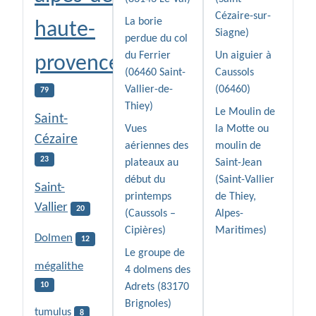
Cézaire-sur-
La borie
haute-
Siagne)
perdue du col
du Ferrier
Un aiguier à
provence
(06460 Saint-
Caussols
Vallier-de-
(06460)
79
Thiey)
Le Moulin de
Saint-
Vues
la Motte ou
Cézaire
aériennes des
moulin de
23
plateaux au
Saint-Jean
début du
(Saint-Vallier
Saint-
printemps
de Thiey,
Vallier
20
(Caussols –
Alpes-
Cipières)
Maritimes)
Dolmen
12
Le groupe de
mégalithe
4 dolmens des
10
Adrets (83170
Brignoles)
tumulus
8