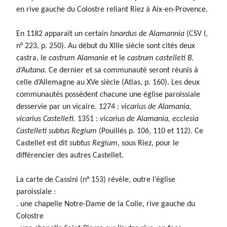
en rive gauche du Colostre reliant Riez à Aix-en-Provence.
En 1182 apparaît un certain
Isnardus de Alamannia
(CSV I,
n° 223, p. 250). Au début du XIIIe siècle sont cités deux
castra, le
castrum Alamanie
et le
castrum castelleti B.
d’Autana.
Ce dernier et sa communauté seront réunis à
celle d’Allemagne au XVe siècle (Atlas, p. 160). Les deux
communautés possèdent chacune une église paroissiale
desservie par un vicaire. 1274 :
vicarius de Alamania,
vicarius Castelleti.
1351 :
vicarius de Alamania, ecclesia
Castelleti subtus Regium
(Pouillés p. 106, 110 et 112). Ce
Castellet est dit
subtus Regium
, sous Riez, pour le
différencier des autres Castellet.
La carte de Cassini (n° 153) révèle, outre l’église
paroissiale :
. une chapelle Notre-Dame de la Colle, rive gauche du
Colostre