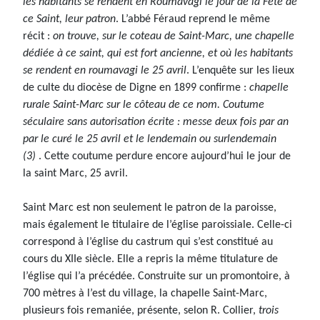
les habitants se rendent en Roumavagi le jour de la Fête de
ce Saint, leur patron
. L’abbé Féraud reprend le même
récit :
on trouve, sur le coteau de Saint-Marc, une chapelle
dédiée à ce saint, qui est fort ancienne, et où les habitants
se rendent en roumavagi le 25 avril
. L’enquête sur les lieux
de culte du diocèse de Digne en 1899 confirme :
chapelle
rurale Saint-Marc sur le côteau de ce nom. Coutume
séculaire sans autorisation écrite : messe deux fois par an
par le curé le 25 avril et le lendemain ou surlendemain
(3)
. Cette coutume perdure encore aujourd’hui le jour de
la saint Marc, 25 avril.
Saint Marc est non seulement le patron de la paroisse,
mais également le titulaire de l’église paroissiale. Celle-ci
correspond à l’église du castrum qui s’est constitué au
cours du XIIe siècle. Elle a repris la même titulature de
l’église qui l’a précédée. Construite sur un promontoire, à
700 mètres à l’est du village, la chapelle Saint-Marc,
plusieurs fois remaniée, présente, selon R. Collier,
trois