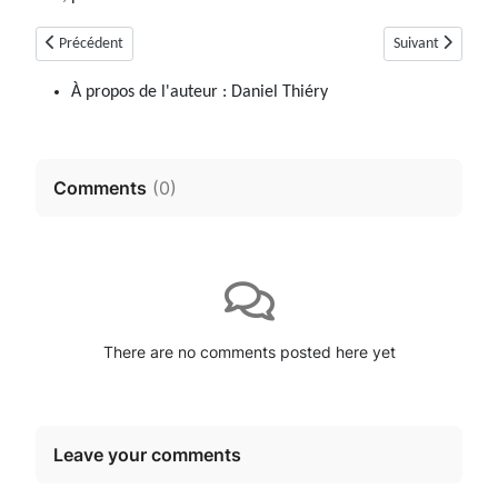
Article précédent : Aiglun (04)
Article suivant : 
Précédent
Suivant
À propos de l'auteur :
Daniel Thiéry
Comments
(
0
)
There are no comments posted here yet
Leave your comments