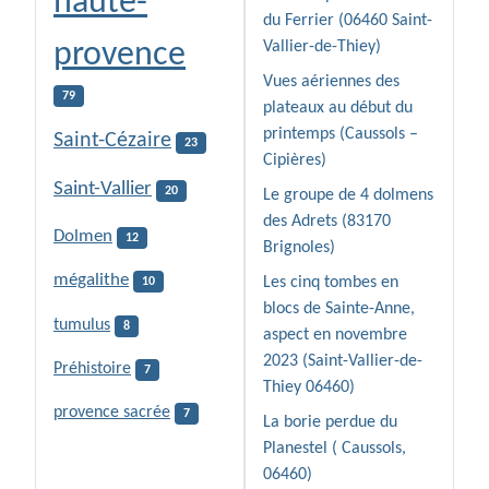
haute-
du Ferrier (06460 Saint-
provence
Vallier-de-Thiey)
Vues aériennes des
79
plateaux au début du
printemps (Caussols –
Saint-Cézaire
23
Cipières)
Saint-Vallier
20
Le groupe de 4 dolmens
des Adrets (83170
Dolmen
12
Brignoles)
mégalithe
Les cinq tombes en
10
blocs de Sainte-Anne,
tumulus
8
aspect en novembre
2023 (Saint-Vallier-de-
Préhistoire
7
Thiey 06460)
provence sacrée
7
La borie perdue du
Planestel ( Caussols,
06460)