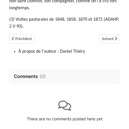
non saint Domnin, son compagnon, comme on l’a cru fort
longtemps.
(3) Visites pastorales de 1848, 1858, 1870 et 1872 (ADAHP,
2 V 90).
Article précédent : Allemagne-en-Provence (04)
Article suivant : 
Précédent
Suivant
À propos de l'auteur :
Daniel Thiéry
Comments
(
0
)
There are no comments posted here yet