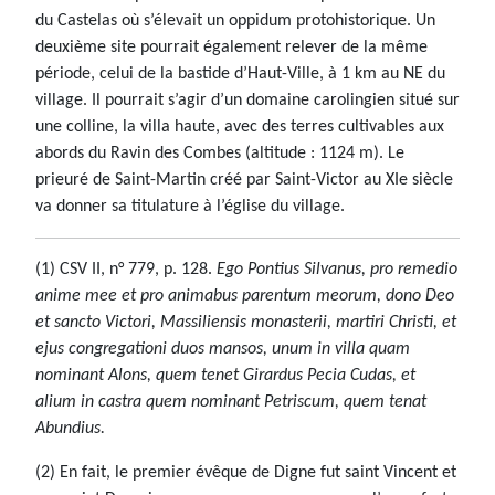
du Castelas où s’élevait un oppidum protohistorique. Un
deuxième site pourrait également relever de la même
période, celui de la bastide d’Haut-Ville, à 1 km au NE du
village. Il pourrait s’agir d’un domaine carolingien situé sur
une colline, la villa haute, avec des terres cultivables aux
abords du Ravin des Combes (altitude : 1124 m). Le
prieuré de Saint-Martin créé par Saint-Victor au XIe siècle
va donner sa titulature à l’église du village.
(1) CSV II, n° 779, p. 128.
Ego Pontius Silvanus, pro remedio
anime mee et pro animabus parentum meorum, dono Deo
et sancto Victori, Massiliensis monasterii, martiri Christi, et
ejus congregationi duos mansos, unum in villa quam
nominant Alons, quem tenet Girardus Pecia Cudas, et
alium in castra quem nominant Petriscum, quem tenat
Abundius.
(2) En fait, le premier évêque de Digne fut saint Vincent et