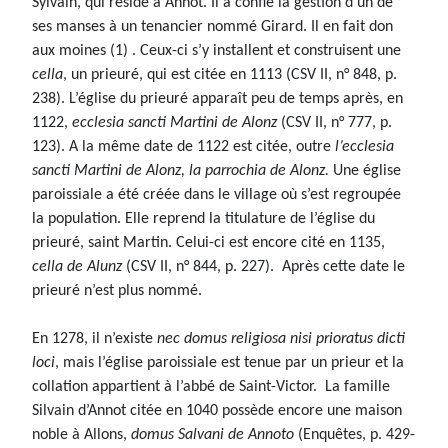
Sylvain, qui réside à Annot. Il a confié la gestion d’un de
ses manses à un tenancier nommé Girard. Il en fait don
aux moines (1) . Ceux-ci s’y installent et construisent une
cella
, un prieuré, qui est citée en 1113 (CSV II, n° 848, p.
238). L’église du prieuré apparaît peu de temps après, en
1122,
ecclesia sancti Martini de Alonz
(CSV II, n° 777, p.
123). A la même date de 1122 est citée, outre
l’ecclesia
sancti Martini de Alonz, la parrochia de Alonz.
Une église
paroissiale a été créée dans le village où s’est regroupée
la population. Elle reprend la titulature de l’église du
prieuré, saint Martin. Celui-ci est encore cité en 1135,
cella de Alunz
(CSV II, n° 844, p. 227). Après cette date le
prieuré n’est plus nommé.
En 1278, il n’existe
nec domus religiosa nisi prioratus dicti
loci
, mais l’église paroissiale est tenue par un prieur et la
collation appartient à l’abbé de Saint-Victor. La famille
Silvain d’Annot citée en 1040 possède encore une maison
noble à Allons,
domus Salvani de Annoto
(Enquêtes, p. 429-