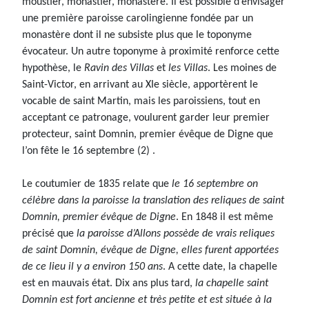
moustier, monastier, monastère. Il est possible d’envisager
une première paroisse carolingienne fondée par un
monastère dont il ne subsiste plus que le toponyme
évocateur. Un autre toponyme à proximité renforce cette
hypothèse, le
Ravin des Villas
et
les Villas
. Les moines de
Saint-Victor, en arrivant au XIe siècle, apportèrent le
vocable de saint Martin, mais les paroissiens, tout en
acceptant ce patronage, voulurent garder leur premier
protecteur, saint Domnin, premier évêque de Digne que
l’on fête le 16 septembre (2) .
Le coutumier de 1835 relate que
le 16 septembre on
célèbre dans la paroisse la translation des reliques de saint
Domnin, premier évêque de Digne
. En 1848 il est même
précisé que
la paroisse d’Allons possède de vrais reliques
de saint Domnin, évêque de Digne, elles furent apportées
de ce lieu il y a environ 150 ans
. A cette date, la chapelle
est en mauvais état. Dix ans plus tard,
la chapelle saint
Domnin est fort ancienne et très petite et est située à la