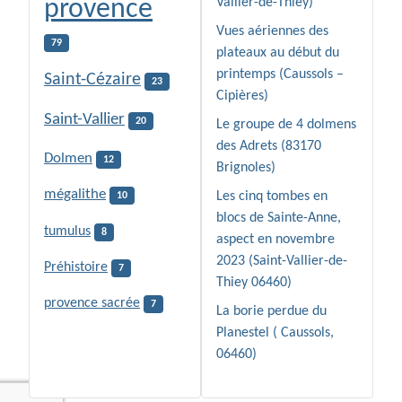
provence
Vallier-de-Thiey)
Vues aériennes des
79
plateaux au début du
printemps (Caussols –
Saint-Cézaire
23
Cipières)
Saint-Vallier
20
Le groupe de 4 dolmens
des Adrets (83170
Dolmen
12
Brignoles)
mégalithe
Les cinq tombes en
10
blocs de Sainte-Anne,
tumulus
8
aspect en novembre
2023 (Saint-Vallier-de-
Préhistoire
7
Thiey 06460)
provence sacrée
7
La borie perdue du
Planestel ( Caussols,
06460)