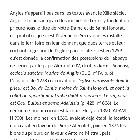
Angles n’apparaît pas dans les textes avant le XIIIe siècle,
Anguli. On ne sait quand les moines de Lérins y fondent un
prieuré sous le titre de Notre-Dame et de Saint-Honorat. Il
est probable que c’est l’évêque de Senez qui les installe
dans le territoire en leur donnant quelques terres et leur
confiant la gestion de l’église paroissiale. C’est en 1259
qu’est donnée la confirmation des possessions de l’abbaye
de Lérins par le pape Alexandre IV, dont
in diocesi Senensi,
ecclesia sanctae Mariae de Anglis
(CL 2, n° IV, p. 6).
L’enquête de 1278 reconnaît que
l’église paroissiale dont le
prieur est Bo. de Comis, moine de Saint-Honorat, et dont la
collation appartient à l’abbé dudit monastère
.
Le seigneur
est Gau. Balbus et dame Adalaisia
(p. 428, n° 836). Le
deuxième prieur connu est Jacques Flory en 1390 (ADAM,
H 900). Les moines, en 1360, avaient déjà établi la location
d’un casal en faveur de Pierre Atenoleti, puis en 1376 les
biens du prieuré en faveur d’Antoine Mistral, puis