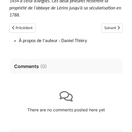
1454 à celui d’Angles. Ces deux prieurés restèrent la
propriété de l’abbaye de Lérins jusqu’à sa sécularisation en
1788.
Article précédent : Allos (04)
Article suivant :
Précédent
Suivant
À propos de l'auteur :
Daniel Thiéry
Comments
(
0
)
There are no comments posted here yet