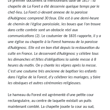
Le premier document la mentionnant date de 1817 :
la
chapelle de La Foret a été desservie quelque temps par le
chef-lieu. La Foret ci-devant annexe de la paroisse
d’Aubignosc comprend 30 feux. Elle est à une demi-heure
de chemin de l’église paroissiale, les boues que l’on trouve
dans cette contrée sont un obstacle réel aux
communications (2)
. Le coutumier de 1835 rapporte,
il y a
une église ou chapelle à la Forest hameau de la paroisse
d’Aubignosc. Elle est en bon état depuis la restauration du
culte en France. Le desservant d’Aubignosc y célèbre tous
les dimanches et fêtes d’obligations la sainte messe à 8
heures du matin. On y chante les vêpres après la messe.
C’est une coutume très ancienne de baptiser les enfants
dans l’église de la Forest, d’y célébrer les mariages, y faire
les obsèques et autres cérémonies religieuses.
Le hameau du Forest est agrémenté d’une petite cour
rectangulaire, au centre de laquelle existait un puits
maintenant comblé. La chapelle jouxte la cour au sud,