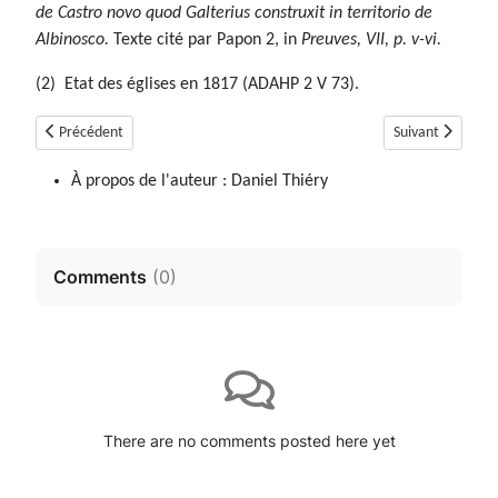
de Castro novo quod Galterius construxit in territorio de
Albinosco.
Texte cité par Papon 2, in
Preuves, VII, p. v-vi.
(2) Etat des églises en 1817 (ADAHP 2 V 73).
Article précédent : Aubenas-les-Alpes (04)
Article suivant :
Précédent
Suivant
À propos de l'auteur :
Daniel Thiéry
Comments
(
0
)
There are no comments posted here yet