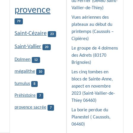
du Ferrier (06460 Saint-
provence
Vallier-de-Thiey)
Vues aériennes des
79
plateaux au début du
printemps (Caussols –
Saint-Cézaire
23
Cipières)
Saint-Vallier
20
Le groupe de 4 dolmens
des Adrets (83170
Dolmen
12
Brignoles)
mégalithe
Les cinq tombes en
10
blocs de Sainte-Anne,
tumulus
8
aspect en novembre
2023 (Saint-Vallier-de-
Préhistoire
7
Thiey 06460)
provence sacrée
7
La borie perdue du
Planestel ( Caussols,
06460)