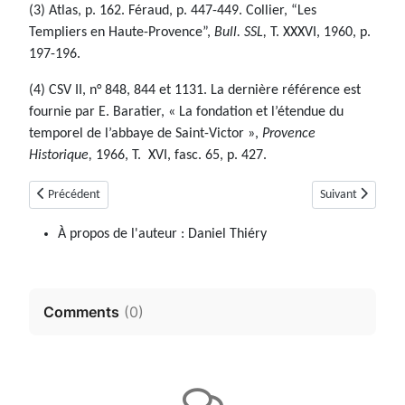
(3) Atlas, p. 162. Féraud, p. 447-449. Collier, “Les
Templiers en Haute-Provence”,
Bull. SSL,
T. XXXVI, 1960, p.
197-196.
(4) CSV II, n° 848, 844 et 1131. La dernière référence est
fournie par E. Baratier, « La fondation et l’étendue du
temporel de l’abbaye de Saint-Victor »,
Provence
Historique,
1966, T. XVI, fasc. 65, p. 427.
Article précédent : Aubignosc (04)
Article suivant :
Précédent
Suivant
À propos de l'auteur :
Daniel Thiéry
Comments
(
0
)