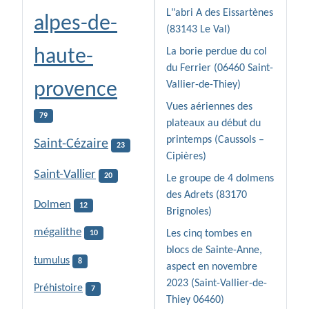
L"abri A des Eissartènes
alpes-de-
(83143 Le Val)
haute-
La borie perdue du col
du Ferrier (06460 Saint-
provence
Vallier-de-Thiey)
Vues aériennes des
79
plateaux au début du
printemps (Caussols –
Saint-Cézaire
23
Cipières)
Saint-Vallier
20
Le groupe de 4 dolmens
des Adrets (83170
Dolmen
12
Brignoles)
mégalithe
Les cinq tombes en
10
blocs de Sainte-Anne,
tumulus
8
aspect en novembre
2023 (Saint-Vallier-de-
Préhistoire
7
Thiey 06460)