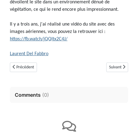
dévoilent le site dans un environnement dénué de
végétation, ce qui le rend encore plus impressionnant.
Il y a trois ans, j'ai réalisé une vidéo du site avec des
images aériennes, vous pouvez la retrouver ici :
https://fb.watch/jQQltx2C4J/
Laurent Del Fabbro
Article précédent : La grotte Lombard à Saint-Vallier-de-Thiey
Article suivant :
Précédent
Suivant
Comments
(
0
)