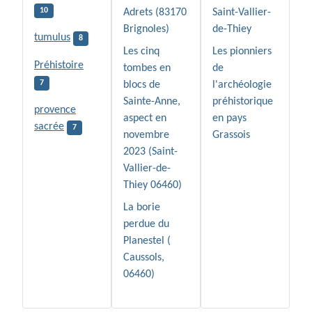
10
Adrets (83170
Saint-Vallier-
Brignoles)
de-Thiey
tumulus
8
Les cinq
Les pionniers
Préhistoire
tombes en
de
7
blocs de
l'archéologie
Sainte-Anne,
préhistorique
provence
aspect en
en pays
sacrée
7
novembre
Grassois
2023 (Saint-
Vallier-de-
Thiey 06460)
La borie
perdue du
Planestel (
Caussols,
06460)