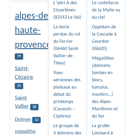
L"abri A des
Le castellaras
Eissartènes
de la Malle vu
alpes-de-
(83143 Le Val)
du ciel
La borie
Oppidum de
haute-
perdue du col
la Cascade à
du Ferrier
Gourdon
provence
(06460 Saint-
(06620)
Vallier-de-
79
Mégalithes
Thiey)
(dolmens,
Saint-
Vues
tombes en
Cézaire
aériennes des
blocs,
23
plateaux au
tumulus,
début du
menhirs...)
Saint-
printemps
des Alpes-
Vallier
20
(Caussols –
Maritimes et
Cipières)
du Var
Dolmen
12
Le groupe de
La grotte
mégalithe
4 dolmens des
Lombard à