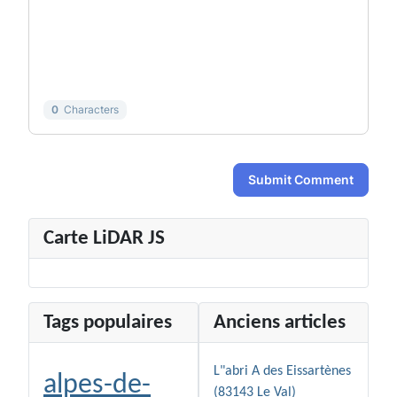
-
-
-
-
-
-
-
-
-
-
-
-
-
-
0
Characters
Submit Comment
Carte LiDAR JS
Tags populaires
Anciens articles
L"abri A des Eissartènes
alpes-de-
(83143 Le Val)