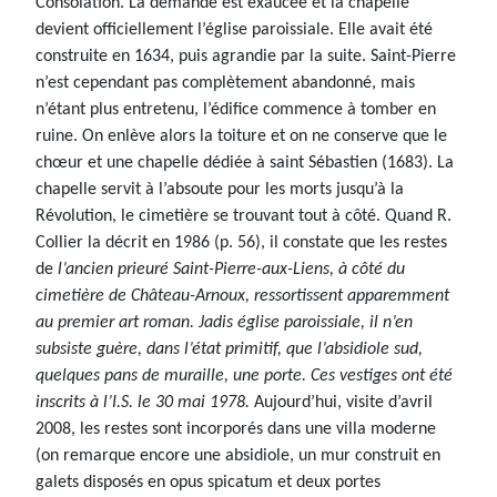
Consolation. La demande est exaucée et la chapelle
devient officiellement l’église paroissiale. Elle avait été
construite en 1634, puis agrandie par la suite. Saint-Pierre
n’est cependant pas complètement abandonné, mais
n’étant plus entretenu, l’édifice commence à tomber en
ruine. On enlève alors la toiture et on ne conserve que le
chœur et une chapelle dédiée à saint Sébastien (1683). La
chapelle servit à l’absoute pour les morts jusqu’à la
Révolution, le cimetière se trouvant tout à côté. Quand R.
Collier la décrit en 1986 (p. 56), il constate que les restes
de
l’ancien prieuré Saint-Pierre-aux-Liens, à côté du
cimetière de Château-Arnoux, ressortissent apparemment
au premier art roman. Jadis église paroissiale, il n’en
subsiste guère, dans l’état primitif, que l’absidiole sud,
quelques pans de muraille, une porte. Ces vestiges ont été
inscrits à l’I.S. le 30 mai 1978.
Aujourd’hui, visite d’avril
2008, les restes sont incorporés dans une villa moderne
(on remarque encore une absidiole, un mur construit en
galets disposés en opus spicatum et deux portes