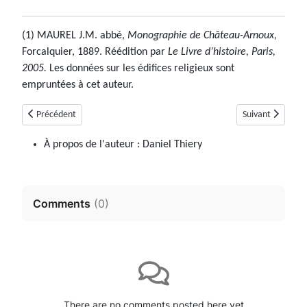
(1) MAUREL J.M. abbé,
Monographie de Château-Arnoux,
Forcalquier, 1889. Réédition par
Le Livre d’histoire, Paris,
2005.
Les données sur les édifices religieux sont
empruntées à cet auteur.
Article précédent : Chamtercier
Article suivant :
Précédent
Suivant
À propos de l'auteur :
Daniel Thiery
Comments
(
0
)
There are no comments posted here yet