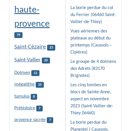
haute-
La borie perdue du col
du Ferrier (06460 Saint-
provence
Vallier-de-Thiey)
Vues aériennes des
79
plateaux au début du
printemps (Caussols –
Saint-Cézaire
23
Cipières)
Saint-Vallier
20
Le groupe de 4 dolmens
des Adrets (83170
Dolmen
12
Brignoles)
mégalithe
Les cinq tombes en
10
blocs de Sainte-Anne,
tumulus
8
aspect en novembre
2023 (Saint-Vallier-de-
Préhistoire
7
Thiey 06460)
provence sacrée
7
La borie perdue du
Planestel ( Caussols,