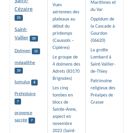
Saint-
Maritimes et
Vues
Cézaire
du Var
aériennes des
23
plateaux au
Oppidum de
début du
la Cascade à
Saint-
printemps
Gourdon
Vallier
20
(Caussols –
(06620)
Cipières)
La grotte
Dolmen
12
Le groupe de
Lombard à
mégalithe
4 dolmens des
Saint-Vallier-
10
Adrets (83170
de-Thiey
Brignoles)
Patrimoine
tumulus
8
Les cinq
religieux des
Préhistoire
tombes en
Préalpes de
7
blocs de
Grasse
Sainte-Anne,
provence
aspect en
sacrée
7
novembre
2023 (Saint-