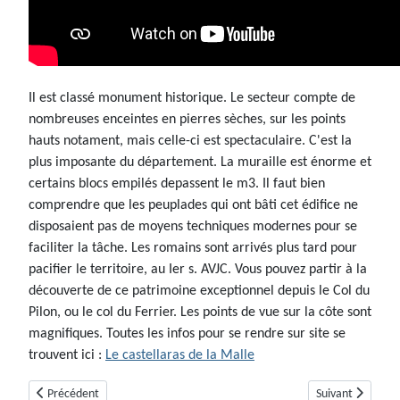
Il est classé monument historique. Le secteur compte de
nombreuses enceintes en pierres sèches, sur les points
hauts notament, mais celle-ci est spectaculaire. C'est la
plus imposante du département. La muraille est énorme et
certains blocs empilés depassent le m3. Il faut bien
comprendre que les peuplades qui ont bâti cet édifice ne
disposaient pas de moyens techniques modernes pour se
faciliter la tâche. Les romains sont arrivés plus tard pour
pacifier le territoire, au Ier s. AVJC. Vous pouvez partir à la
découverte de ce patrimoine exceptionnel depuis le Col du
Pilon, ou le col du Ferrier. Les points de vue sur la côte sont
magnifiques. Toutes les infos pour se rendre sur site se
trouvent ici :
Le castellaras de la Malle
Article précédent : Les dolmens de Colle Basse à Saint-Cézaire
Article suivant 
Précédent
Suivant