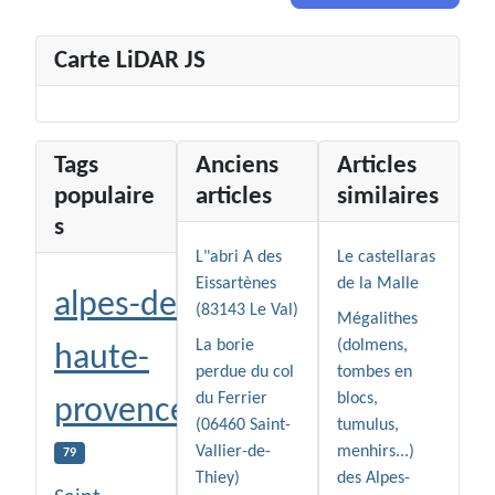
Carte LiDAR JS
Tags
Anciens
Articles
populaire
articles
similaires
s
L"abri A des
Le castellaras
Eissartènes
de la Malle
alpes-de-
(83143 Le Val)
Mégalithes
La borie
(dolmens,
haute-
perdue du col
tombes en
du Ferrier
blocs,
provence
(06460 Saint-
tumulus,
Vallier-de-
menhirs...)
79
Thiey)
des Alpes-