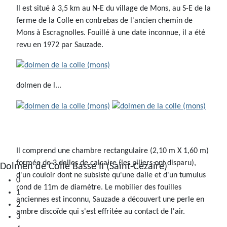
Il est situé à 3,5 km au N-E du village de Mons, au S-E de la
ferme de la Colle en contrebas de l'ancien chemin de
Mons à Escragnolles. Fouillé à une date inconnue, il a été
revu en 1972 par Sauzade.
dolmen de l...
Il comprend une chambre rectangulaire (2,10 m X 1,60 m)
formée de 3 dalles de calcaire (les piliers ont disparu),
0
d'un couloir dont ne subsiste qu'une dalle et d'un tumulus
1
rond de 11m de diamètre. Le mobilier des fouilles
2
anciennes est inconnu, Sauzade a découvert une perle en
3
ambre discoïde qui s'est effritée au contact de l'air.
4