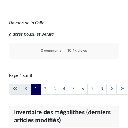
Dolmen de la Colle
d'après Roudil et Berard
0 comments
10.4k views
Page 1 sur 8
1
2
3
4
5
6
7
8
Inventaire des mégalithes (derniers
articles modifiés)