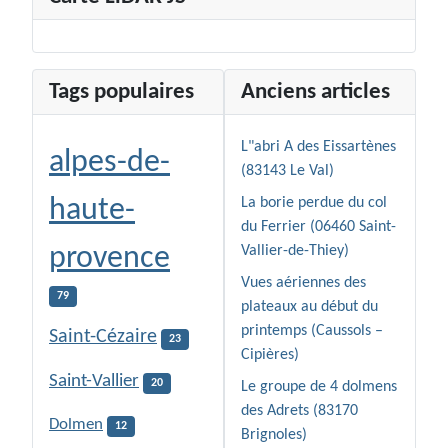
Tags populaires
Anciens articles
L"abri A des Eissartènes
alpes-de-
(83143 Le Val)
haute-
La borie perdue du col
du Ferrier (06460 Saint-
provence
Vallier-de-Thiey)
Vues aériennes des
79
plateaux au début du
printemps (Caussols –
Saint-Cézaire
23
Cipières)
Saint-Vallier
20
Le groupe de 4 dolmens
des Adrets (83170
Dolmen
12
Brignoles)