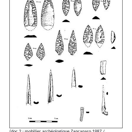
(doc 2 : mobilier archéologique Zancanaro 1987 /