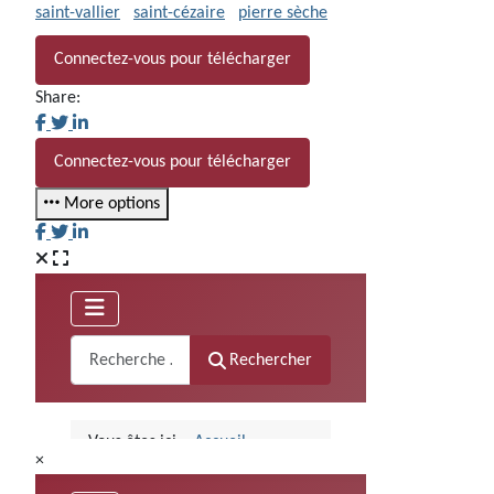
saint-vallier
saint-cézaire
pierre sèche
Connectez-vous pour télécharger
Share:
Connectez-vous pour télécharger
More options
×