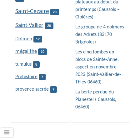
plateaux au début du
printemps (Caussols –
Saint-Cézaire
23
Cipières)
Saint-Vallier
20
Le groupe de 4 dolmens
des Adrets (83170
Dolmen
12
Brignoles)
mégalithe
Les cinq tombes en
10
blocs de Sainte-Anne,
tumulus
8
aspect en novembre
2023 (Saint-Vallier-de-
Préhistoire
7
Thiey 06460)
provence sacrée
7
La borie perdue du
Planestel ( Caussols,
06460)