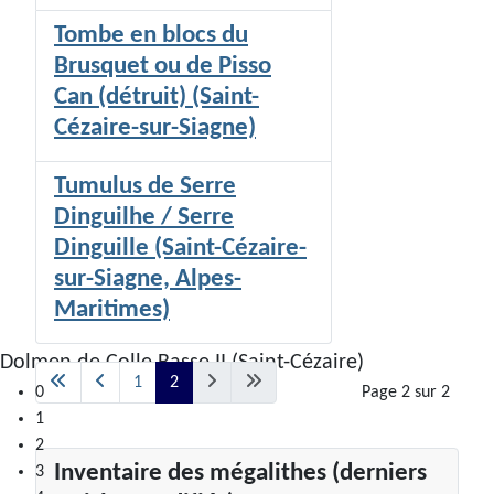
Tombe en blocs du
Brusquet ou de Pisso
Can (détruit) (Saint-
Cézaire-sur-Siagne)
Tumulus de Serre
Dinguilhe / Serre
Dinguille (Saint-Cézaire-
sur-Siagne, Alpes-
Maritimes)
Dolmen de Colle Basse II (Saint-Cézaire)
1
2
0
Page 2 sur 2
1
2
Inventaire des mégalithes (derniers
3