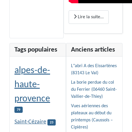
Lire la suite...
Tags populaires
Anciens articles
L"abri A des Eissartènes
alpes-de-
(83143 Le Val)
haute-
La borie perdue du col
du Ferrier (06460 Saint-
provence
Vallier-de-Thiey)
Vues aériennes des
79
plateaux au début du
printemps (Caussols –
Saint-Cézaire
23
Cipières)