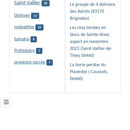
Saint-Vallier
20
Le groupe de 4 dolmens
des Adrets (83170
Dolmen
12
Brignoles)
mégalithe
Les cinq tombes en
10
blocs de Sainte-Anne,
tumulus
8
aspect en novembre
2023 (Saint-Vallier-de-
Préhistoire
7
Thiey 06460)
provence sacrée
7
La borie perdue du
Planestel ( Caussols,
06460)