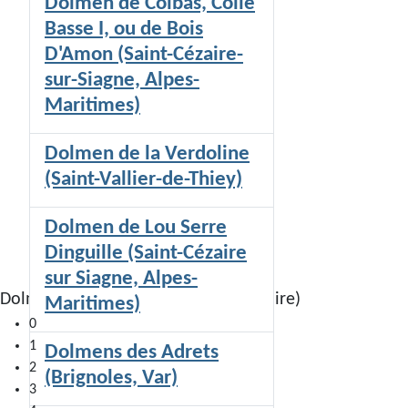
Dolmen de Colbas, Colle
Basse I, ou de Bois
D'Amon (Saint-Cézaire-
sur-Siagne, Alpes-
Maritimes)
Dolmen de la Verdoline
(Saint-Vallier-de-Thiey)
Dolmen de Lou Serre
Dinguille (Saint-Cézaire
sur Siagne, Alpes-
Dolmen de Colle Basse II (Saint-Cézaire)
Maritimes)
0
1
Dolmens des Adrets
2
(Brignoles, Var)
3